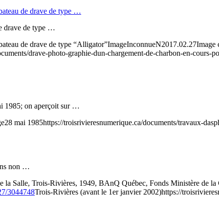
bateau de drave de type …
e drave de type …
ateau de drave de type “Alligator”
Image
Inconnue
N2017.02.27
Image 
/documents/drave-photo-graphie-dun-chargement-de-charbon-en-cours-pou
ai 1985; on aperçoit sur …
ge
28 mai 1985
https://troisrivieresnumerique.ca/documents/travaux-dasp
 fins non …
 la Salle, Trois-Rivières, 1949, BAnQ Québec, Fonds Ministère de l
327/3044748
Trois-Rivières (avant le 1er janvier 2002)
https://troisrivier