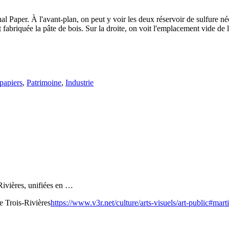
 Paper. À l'avant-plan, on peut y voir les deux réservoir de sulfure néc
 fabriquée la pâte de bois. Sur la droite, on voit l'emplacement vide de 
 papiers
,
Patrimoine
,
Industrie
Rivières, unifiées en …
e Trois-Rivières
https://www.v3r.net/culture/arts-visuels/art-public#mar