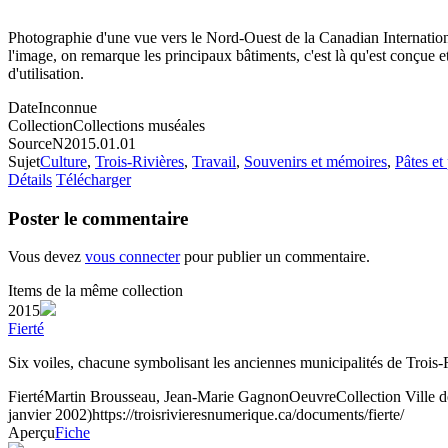
Photographie d'une vue vers le Nord-Ouest de la Canadian International
l'image, on remarque les principaux bâtiments, c'est là qu'est conçue et
d'utilisation.
Date
Inconnue
Collection
Collections muséales
Source
N2015.01.01
Sujet
Culture
,
Trois-Rivières
,
Travail
,
Souvenirs et mémoires
,
Pâtes et
Détails
Télécharger
Poster le commentaire
Vous devez
vous connecter
pour publier un commentaire.
Items de la même collection
2015
Fierté
Six voiles, chacune symbolisant les anciennes municipalités de Trois-
Fierté
Martin Brousseau, Jean-Marie Gagnon
Oeuvre
Collection Ville d
janvier 2002)
https://troisrivieresnumerique.ca/documents/fierte/
Aperçu
Fiche