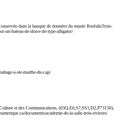
conservée dans la banque de données du musée Boréalis
Trois-
r-un-bateau-de-drave-de-type-alligator/
haltage-a-ste-marthe-du-cap/
a Culture et des Communications, (03Q,E6,S7,SS1,D2,P73150),
esnumerique.ca/documents/academie-de-la-salle-trois-rivieres/