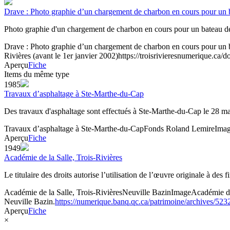
Drave : Photo graphie d’un chargement de charbon en cours pour un 
Photo graphie d'un chargement de charbon en cours pour un bateau d
Drave : Photo graphie d’un chargement de charbon en cours pour un b
Rivières (avant le 1er janvier 2002)
https://troisrivieresnumerique.ca
Aperçu
Fiche
Items du même type
1985
Travaux d’asphaltage à Ste-Marthe-du-Cap
Des travaux d'asphaltage sont effectués à Ste-Marthe-du-Cap le 28 m
Travaux d’asphaltage à Ste-Marthe-du-Cap
Fonds Roland Lemire
Ima
Aperçu
Fiche
1949
Académie de la Salle, Trois-Rivières
Le titulaire des droits autorise l’utilisation de l’œuvre originale à des
Académie de la Salle, Trois-Rivières
Neuville Bazin
Image
Académie de
Neuville Bazin.
https://numerique.banq.qc.ca/patrimoine/archives/52
Aperçu
Fiche
×