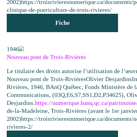
2002)
https://troisrivieresnumerique.ca/documents/pe
clinique-de-puericulture-de-trois-rivieres/
Fiche
1946
Nouveau pont de Trois-Rivières
Le titulaire des droits autorise l’utilisation de l’œu
Nouveau pont de Trois-Rivières
Olivier Desjardins
I
Rivières, 1946, BAnQ Québec, Fonds Ministère de la
Communications, (03Q,E6,S7,SS1,D2,P34625), Oliv
Desjardins.
https://numerique.banq.qc.ca/patrimoin
de-la-Madeleine, Trois-Rivières (avant le 1er janvie
2002)
https://troisrivieresnumerique.ca/documents/n
rivieres-2/