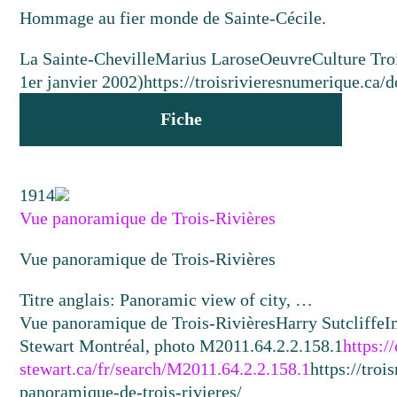
Hommage au fier monde de Sainte-Cécile.
La Sainte-Cheville
Marius Larose
Oeuvre
Culture Tro
1er janvier 2002)
https://troisrivieresnumerique.ca/
Fiche
1914
Vue panoramique de Trois-Rivières
Vue panoramique de Trois-Rivières
Titre anglais: Panoramic view of city, …
Vue panoramique de Trois-Rivières
Harry Sutcliffe
I
Stewart Montréal, photo M2011.64.2.2.158.1
https:/
stewart.ca/fr/search/M2011.64.2.2.158.1
https://tro
panoramique-de-trois-rivieres/