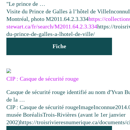
"Le prince de …
Visite du Prince de Galles à l’hôtel de Ville
Inconnu
Montréal, photo M2011.64.2.3.334
https://collecti
stewart.ca/fr/search/M2011.64.2.3.334
https://trois
du-prince-de-galles-a-lhotel-de-ville/
Fiche
CIP : Casque de sécurité rouge
Casque de sécurité rouge identifié au nom d'Yvan Bu
de la …
CIP : Casque de sécurité rouge
Image
Inconnue
2014.
musée Boréalis
Trois-Rivières (avant le 1er janvier
2002)
https://troisrivieresnumerique.ca/documents/c