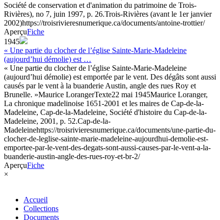
Société de conservation et d'animation du patrimoine de Trois-
Rivières), no 7, juin 1997, p. 26.
Trois-Rivières (avant le 1er janvier
2002)
https://troisrivieresnumerique.ca/documents/antoine-trottier/
Aperçu
Fiche
1945
« Une partie du clocher de l’église Sainte-Marie-Madeleine
(aujourd’hui démolie) est …
« Une partie du clocher de l’église Sainte-Marie-Madeleine
(aujourd’hui démolie) est emportée par le vent. Des dégâts sont aussi
causés par le vent à la buanderie Austin, angle des rues Roy et
Brunelle. »
Maurice Loranger
Texte
22 mai 1945
Maurice Loranger,
La chronique madelinoise 1651-2001 et les maires de Cap-de-la-
Madeleine, Cap-de-la-Madeleine, Société d'histoire du Cap-de-la-
Madeleine, 2001, p. 52.
Cap-de-la-
Madeleine
https://troisrivieresnumerique.ca/documents/une-partie-du-
clocher-de-leglise-sainte-marie-madeleine-aujourdhui-demolie-est-
emportee-par-le-vent-des-degats-sont-aussi-causes-par-le-vent-a-la-
buanderie-austin-angle-des-rues-roy-et-br-2/
Aperçu
Fiche
×
Accueil
Collections
Documents