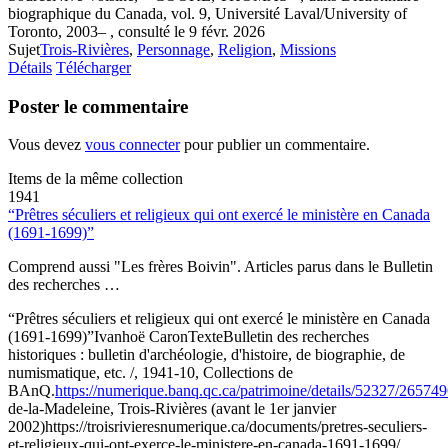
biographique du Canada, vol. 9, Université Laval/University of
Toronto, 2003– , consulté le 9 févr. 2026
Sujet
Trois-Rivières
,
Personnage
,
Religion
,
Missions
Détails
Télécharger
Poster le commentaire
Vous devez
vous connecter
pour publier un commentaire.
Items de la même collection
1941
“Prêtres séculiers et religieux qui ont exercé le ministère en Canada
(1691-1699)”
Comprend aussi "Les frères Boivin". Articles parus dans le Bulletin
des recherches …
“Prêtres séculiers et religieux qui ont exercé le ministère en Canada
(1691-1699)”
Ivanhoë Caron
Texte
Bulletin des recherches
historiques : bulletin d'archéologie, d'histoire, de biographie, de
numismatique, etc. /, 1941-10, Collections de
BAnQ.
https://numerique.banq.qc.ca/patrimoine/details/52327/26574
de-la-Madeleine, Trois-Rivières (avant le 1er janvier
2002)
https://troisrivieresnumerique.ca/documents/pretres-seculiers-
et-religieux-qui-ont-exerce-le-ministere-en-canada-1691-1699/