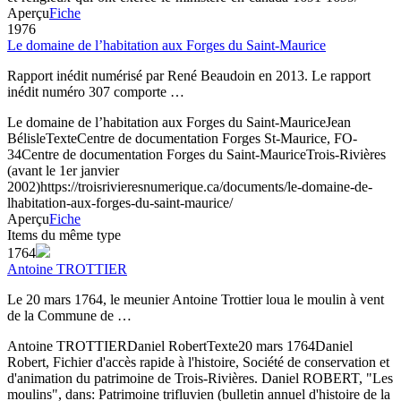
Aperçu
Fiche
1976
Le domaine de l’habitation aux Forges du Saint-Maurice
Rapport inédit numérisé par René Beaudoin en 2013. Le rapport
inédit numéro 307 comporte …
Le domaine de l’habitation aux Forges du Saint-Maurice
Jean
Bélisle
Texte
Centre de documentation Forges St-Maurice, FO-
34
Centre de documentation Forges du Saint-Maurice
Trois-Rivières
(avant le 1er janvier
2002)
https://troisrivieresnumerique.ca/documents/le-domaine-de-
lhabitation-aux-forges-du-saint-maurice/
Aperçu
Fiche
Items du même type
1764
Antoine TROTTIER
Le 20 mars 1764, le meunier Antoine Trottier loua le moulin à vent
de la Commune de …
Antoine TROTTIER
Daniel Robert
Texte
20 mars 1764
Daniel
Robert, Fichier d'accès rapide à l'histoire, Société de conservation et
d'animation du patrimoine de Trois-Rivières. Daniel ROBERT, "Les
moulins", dans: Patrimoine trifluvien (bulletin annuel d'histoire de la