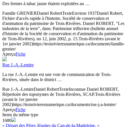
Des fermes à tabac jaune étaient exploitées au …
Famille GRENIER
Daniel Robert
Texte
Environ 1937
Daniel Robert,
Fichier d'accès rapide à l'histoire, Société de conservation et
d'animation du patrimoine de Trois-Rivières. Daniel ROBERT, "Les
industries de la terre", dans: Patrimoine trifluvien (bulletin annuel
d'histoire de la Société de conservation et d'animation du patrimoine
de Trois-Rivières), no 12, juin 2002, p. 15.
Trois-Rivières (avant le
1er janvier 2002)
https://troisrivieresnumerique.ca/documents/famille-
grenier/
Aperçu
Fiche
Rue J.-A.-Lemire
La rue J.-A.-Lemire est une voie de communication de Trois-
Rivières, située dans le district …
Rue J.-A.-Lemire
Daniel Robert
Texte
Inconnue
Daniel ROBERT,
Répertoire des toponymes de Trois-Rivières, SCAP.
Trois-Rivières
(avant le 1er janvier
2002)
https://troisrivieresnumerique.ca/documents/rue-j-a-lemire/
Aperçu
Fiche
Items du même type
1680
« Départ des Pères Jésuites du Cap-de-la-Madeleine. »