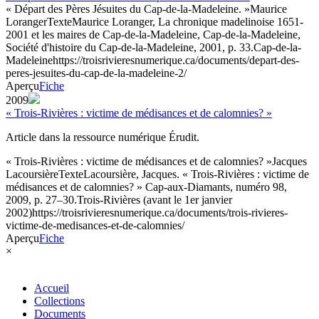
« Départ des Pères Jésuites du Cap-de-la-Madeleine. »
Maurice
Loranger
Texte
Maurice Loranger, La chronique madelinoise 1651-
2001 et les maires de Cap-de-la-Madeleine, Cap-de-la-Madeleine,
Société d'histoire du Cap-de-la-Madeleine, 2001, p. 33.
Cap-de-la-
Madeleine
https://troisrivieresnumerique.ca/documents/depart-des-
peres-jesuites-du-cap-de-la-madeleine-2/
Aperçu
Fiche
2009
« Trois-Rivières : victime de médisances et de calomnies? »
Article dans la ressource numérique Érudit.
« Trois-Rivières : victime de médisances et de calomnies? »
Jacques
Lacoursière
Texte
Lacoursière, Jacques. « Trois-Rivières : victime de
médisances et de calomnies? » Cap-aux-Diamants, numéro 98,
2009, p. 27–30.
Trois-Rivières (avant le 1er janvier
2002)
https://troisrivieresnumerique.ca/documents/trois-rivieres-
victime-de-medisances-et-de-calomnies/
Aperçu
Fiche
×
Accueil
Collections
Documents