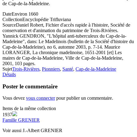
de Cap-de-la-Madeleine.
Date
Environ 1660
Collection
Encyclopédie Trifluviana
Source
Daniel Robert, Fichier d'accès rapide à l'histoire, Société de
conservation et d'animation du patrimoine de Trois-Rivières.
Yannick GENDRON, "L'hôpital anti-tuberculeux du Cap-de-la-
Madeleine", dans: Le Madelinois (bulletin de la Société d'histoire du
Cap-de-la-Madeleine), no 6, automne 2003, p. 7-14. Maurice
LORANGER, La chronique madelinoise, 1651-2001 [et] Les
maires de Cap-de-la-Madeleine, Ville de Cap-de-la-Madeleine,
2001, 103 pages.
Sujet
Trois-Rivières
,
Pionniers
,
Santé
,
Cap-de-la-Madeleine
Détails
Poster le commentaire
Vous devez
vous connecter
pour publier un commentaire.
Items de la même collection
1937
Famille GRENIER
Voir aussi J.-Albert GRENIER