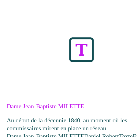
Dame Jean-Baptiste MILETTE
Au début de la décennie 1840, au moment où les
commissaires mirent en place un réseau …
Dame Jean-Baptiste MILETTE
Daniel Robert
Texte
E