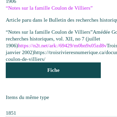
1906
“Notes sur la famille Coulon de Villiers”
Article paru dans le Bulletin des recherches historiq
“Notes sur la famille Coulon de Villiers”
Amédée Go
recherches historiques, vol. XII, no 7 (juillet
1906)
https://n2t.net/ark:/69429/m0bn9x05zd8v
Troi
janvier 2002)
https://troisrivieresnumerique.ca/docu
coulon-de-villiers/
Fiche
Items du même type
1851