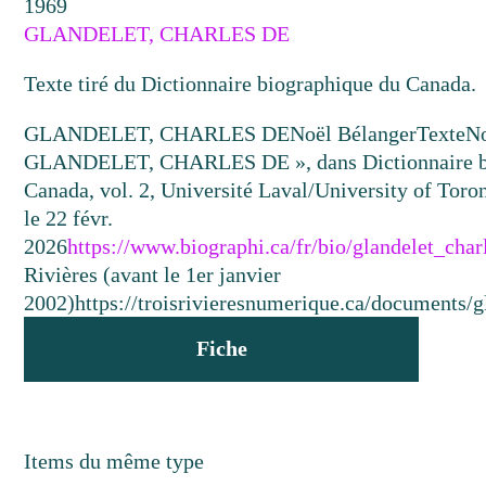
1969
GLANDELET, CHARLES DE
Texte tiré du Dictionnaire biographique du Canada.
GLANDELET, CHARLES DE
Noël Bélanger
Texte
No
GLANDELET, CHARLES DE », dans Dictionnaire b
Canada, vol. 2, Université Laval/University of Toron
le 22 févr.
2026
https://www.biographi.ca/fr/bio/glandelet_cha
Rivières (avant le 1er janvier
2002)
https://troisrivieresnumerique.ca/documents/g
Fiche
Items du même type