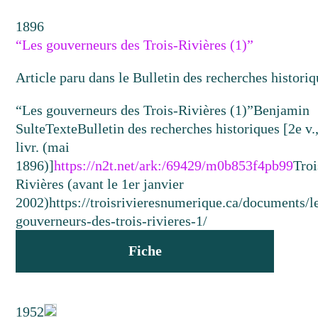
1896
“Les gouverneurs des Trois-Rivières (1)”
Article paru dans le Bulletin des recherches historiq
“Les gouverneurs des Trois-Rivières (1)”
Benjamin
Sulte
Texte
Bulletin des recherches historiques [2e v.
livr. (mai
1896)]
https://n2t.net/ark:/69429/m0b853f4pb99
Troi
Rivières (avant le 1er janvier
2002)
https://troisrivieresnumerique.ca/documents/l
gouverneurs-des-trois-rivieres-1/
Fiche
1952