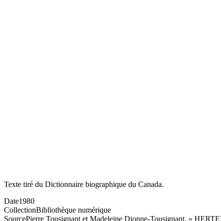
Texte tiré du Dictionnaire biographique du Canada.
Date
1980
Collection
Bibliothèque numérique
Source
Pierre Tousignant et Madeleine Dionne-Tousignant, « HERTE