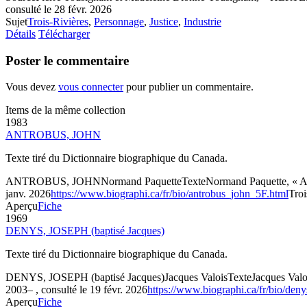
consulté le 28 févr. 2026
Sujet
Trois-Rivières
,
Personnage
,
Justice
,
Industrie
Détails
Télécharger
Poster le commentaire
Vous devez
vous connecter
pour publier un commentaire.
Items de la même collection
1983
ANTROBUS, JOHN
Texte tiré du Dictionnaire biographique du Canada.
ANTROBUS, JOHN
Normand Paquette
Texte
Normand Paquette, « A
janv. 2026
https://www.biographi.ca/fr/bio/antrobus_john_5F.html
Troi
Aperçu
Fiche
1969
DENYS, JOSEPH (baptisé Jacques)
Texte tiré du Dictionnaire biographique du Canada.
DENYS, JOSEPH (baptisé Jacques)
Jacques Valois
Texte
Jacques Valo
2003– , consulté le 19 févr. 2026
https://www.biographi.ca/fr/bio/den
Aperçu
Fiche