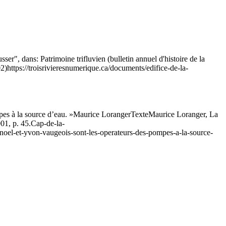
er", dans: Patrimoine trifluvien (bulletin annuel d'histoire de la
02)
https://troisrivieresnumerique.ca/documents/edifice-de-la-
pes à la source d’eau. »
Maurice Loranger
Texte
Maurice Loranger, La
01, p. 45.
Cap-de-la-
e-noel-et-yvon-vaugeois-sont-les-operateurs-des-pompes-a-la-source-