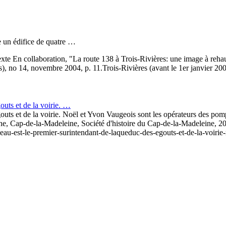
 un édifice de quatre …
xte
En collaboration, "La route 138 à Trois-Rivières: une image à rehauss
s), no 14, novembre 2004, p. 11.
Trois-Rivières (avant le 1er janvier 20
outs et de la voirie. …
outs et de la voirie. Noël et Yvon Vaugeois sont les opérateurs des pom
e, Cap-de-la-Madeleine, Société d'histoire du Cap-de-la-Madeleine, 20
leau-est-le-premier-surintendant-de-laqueduc-des-egouts-et-de-la-voiri