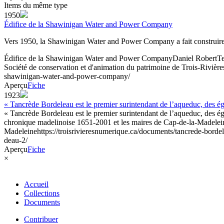
Items du même type
1950
Édifice de la Shawinigan Water and Power Company
Vers 1950, la Shawinigan Water and Power Company a fait construire
Édifice de la Shawinigan Water and Power Company
Daniel Robert
Te
Société de conservation et d'animation du patrimoine de Trois-Rivière
shawinigan-water-and-power-company/
Aperçu
Fiche
1923
« Tancrède Bordeleau est le premier surintendant de l’aqueduc, des ég
« Tancrède Bordeleau est le premier surintendant de l’aqueduc, des ég
chronique madelinoise 1651-2001 et les maires de Cap-de-la-Madelein
Madeleine
https://troisrivieresnumerique.ca/documents/tancrede-borde
deau-2/
Aperçu
Fiche
×
Accueil
Collections
Documents
Contribuer