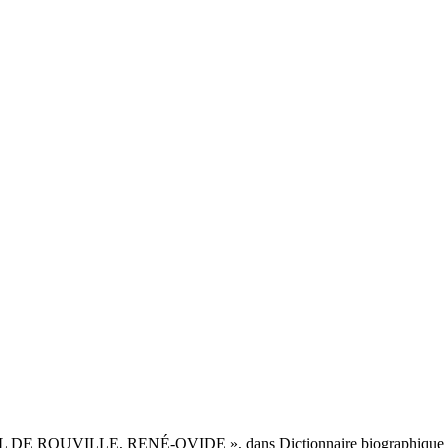
L DE ROUVILLE, RENÉ-OVIDE », dans Dictionnaire biographique du Ca