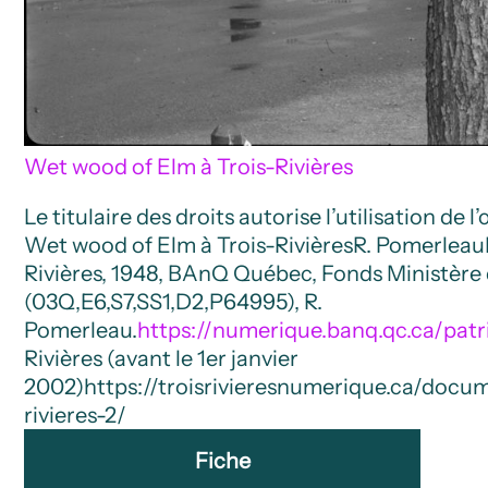
Wet wood of Elm à Trois-Rivières
Le titulaire des droits autorise l’utilisation de 
Wet wood of Elm à Trois-Rivières
R. Pomerleau
Rivières, 1948, BAnQ Québec, Fonds Ministère
(03Q,E6,S7,SS1,D2,P64995), R.
Pomerleau.
https://numerique.banq.qc.ca/pat
Rivières (avant le 1er janvier
2002)
https://troisrivieresnumerique.ca/doc
rivieres-2/
Fiche