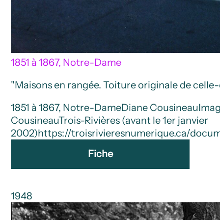
1851 à 1867, Notre-Dame
"Maisons en rangée. Toiture originale de celle-
1851 à 1867, Notre-Dame
Diane Cousineau
Ima
Cousineau
Trois-Rivières (avant le 1er janvier
2002)
https://troisrivieresnumerique.ca/doc
Fiche
1948