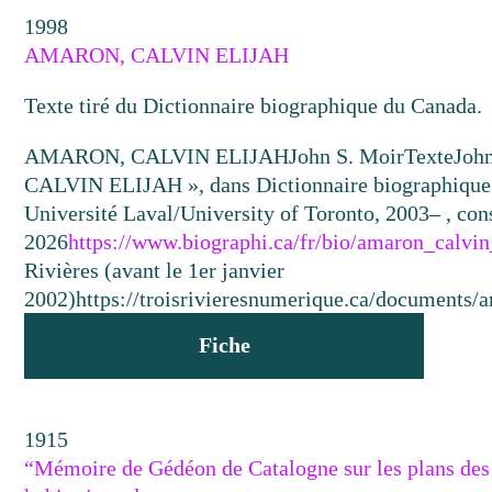
1998
AMARON, CALVIN ELIJAH
Texte tiré du Dictionnaire biographique du Canada.
AMARON, CALVIN ELIJAH
John S. Moir
Texte
Joh
CALVIN ELIJAH », dans Dictionnaire biographique 
Université Laval/University of Toronto, 2003– , cons
2026
https://www.biographi.ca/fr/bio/amaron_calvin
Rivières (avant le 1er janvier
2002)
https://troisrivieresnumerique.ca/documents/a
Fiche
1915
“Mémoire de Gédéon de Catalogne sur les plans des 