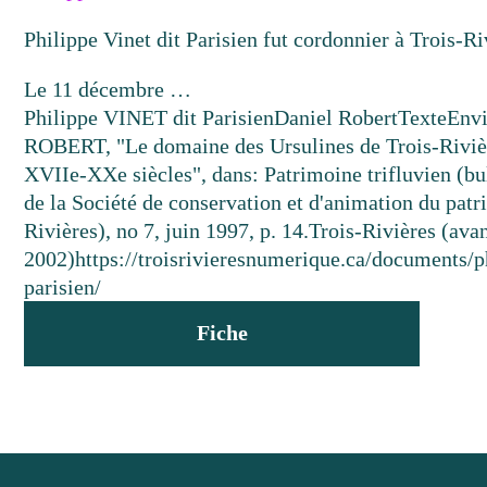
Philippe Vinet dit Parisien fut cordonnier à Trois-Ri
Le 11 décembre …
Philippe VINET dit Parisien
Daniel Robert
Texte
Env
ROBERT, "Le domaine des Ursulines de Trois-Rivière
XVIIe-XXe siècles", dans: Patrimoine trifluvien (bul
de la Société de conservation et d'animation du patr
Rivières), no 7, juin 1997, p. 14.
Trois-Rivières (avan
2002)
https://troisrivieresnumerique.ca/documents/ph
parisien/
Fiche