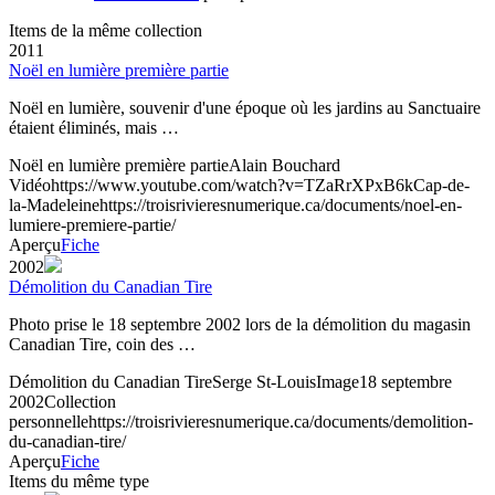
Items de la même collection
2011
Noël en lumière première partie
Noël en lumière, souvenir d'une époque où les jardins au Sanctuaire
étaient éliminés, mais …
Noël en lumière première partie
Alain Bouchard
Vidéo
https://www.youtube.com/watch?v=TZaRrXPxB6k
Cap-de-
la-Madeleine
https://troisrivieresnumerique.ca/documents/noel-en-
lumiere-premiere-partie/
Aperçu
Fiche
2002
Démolition du Canadian Tire
Photo prise le 18 septembre 2002 lors de la démolition du magasin
Canadian Tire, coin des …
Démolition du Canadian Tire
Serge St-Louis
Image
18 septembre
2002
Collection
personnelle
https://troisrivieresnumerique.ca/documents/demolition-
du-canadian-tire/
Aperçu
Fiche
Items du même type