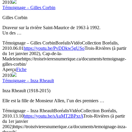
2010
Témoignage – Gilles Corbin
Gilles Corbin
Draveur sur la rivière Saint-Maurice de 1963 à 1992.
Un des …
Témoignage – Gilles Corbin
Boréalis
Vidéo
Collection Boréalis,
2010.06.01
https://youtu.be/PvDDkw5gUSo
Trois-Rivières (à partir
du 1er janvier 2002), Cap-de-la-
Madeleine
https://troisrivieresnumerique.ca/documents/temoignage-
gilles-corbin/
Aperçu
Fiche
2010
Témoignage – Inza Rheault
Inza Rheault (1918-2015)
Elle est la fille de Monsieur Allen, l’un des premiers …
Témoignage – Inza Rheault
Boréalis
Vidéo
Collection Boréalis,
2010.13.10
https://youtu.be/sAuMT2BPxrA
Trois-Rivières (à partir
du 1er janvier
2002)
https://troisrivieresnumerique.ca/documents/temoignage-inza-
rheault/