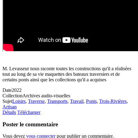
M. Levasseur nous raconte toutes les constructions qu'il a réalisées
tout au long de sa vie maquettes des bateaux traversiers et de
certains ponts ainsi que les collections qu'il a acquises
Date
2022
Collection
Archives audio-visuelles
Sujet
Loisirs
,
Traverse
,
Transports
,
Travail
,
Ponts
,
Trois-Rivières
,
Artisan
Détails
Télécharger
Poster le commentaire
Vous devez
vous connecter
pour publier un commentaire.