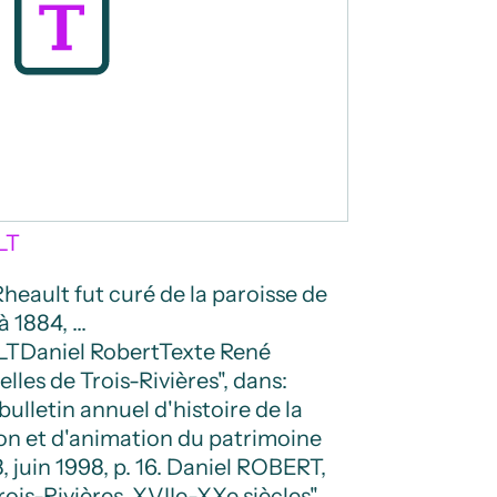
LT
heault fut curé de la paroisse de
à 1884, …
LT
Daniel Robert
Texte
René
les de Trois-Rivières", dans:
bulletin annuel d'histoire de la
on et d'animation du patrimoine
8, juin 1998, p. 16. Daniel ROBERT,
rois-Rivières, XVIIe-XXe siècles",