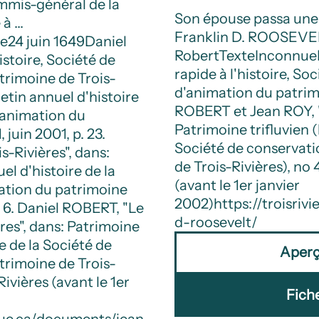
mmis-général de la
Son épouse passa une 
 à …
Franklin D. ROOSEVE
te
24 juin 1649
Daniel
Robert
Texte
Inconnue
istoire, Société de
rapide à l'histoire, So
trimoine de Trois-
d'animation du patrimo
letin annuel d'histoire
ROBERT et Jean ROY, "
d'animation du
Patrimoine trifluvien (
 juin 2001, p. 23.
Société de conservati
-Rivières", dans:
de Trois-Rivières), no 4
el d'histoire de la
(avant le 1er janvier
ation du patrimoine
2002)
https://troisri
p. 6. Daniel ROBERT, "Le
d-roosevelt/
res", dans: Patrimoine
re de la Société de
Aper
trimoine de Trois-
Rivières (avant le 1er
Fich
ique.ca/documents/jean-