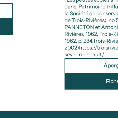
dans: Patrimoine triflu
la Société de conserv
de Trois-Rivières), no 5
PANNETON et Antonio
Rivières, 1962, Trois-R
1962, p. 234.
Trois-Riviè
2002)
https://troisri
severin-rheault/
Aper
Fich