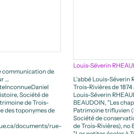
Louis-Séverin RHEAU
 de communication de
ur …
L'abbé Louis-Séverin R
te
Inconnue
Daniel
Trois-Rivières de 1874 
istoire, Société de
Louis-Séverin RHEAU
trimoine de Trois-
BEAUDOIN, "Les chapel
ire des toponymes de
Patrimoine trifluvien (
Société de conservati
ique.ca/documents/rue-
de Trois-Rivières), no 
"Les petites écoles à T