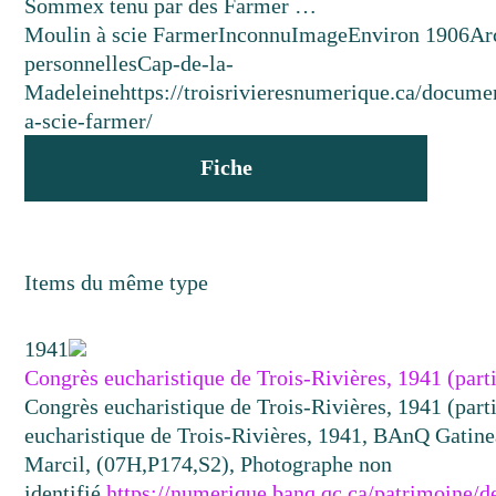
Sommex tenu par des Farmer …
Moulin à scie Farmer
Inconnu
Image
Environ 1906
Ar
personnelles
Cap-de-la-
Madeleine
https://troisrivieresnumerique.ca/docume
a-scie-farmer/
Fiche
Items du même type
1941
Congrès eucharistique de Trois-Rivières, 1941 (parti
Congrès eucharistique de Trois-Rivières, 1941 (parti
eucharistique de Trois-Rivières, 1941, BAnQ Gatin
Marcil, (07H,P174,S2), Photographe non
identifié.
https://numerique.banq.qc.ca/patrimoine/