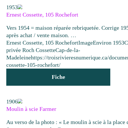
1953
Ernest Cossette, 105 Rochefort
Vers 1954 = maison réparée rebriquetée. Corrige 19
après achat / vente maison. …
Ernest Cossette, 105 Rochefort
Image
Environ 1953
C
privée Roch Cossette
Cap-de-la-
Madeleine
https://troisrivieresnumerique.ca/docume
cossette-105-rochefort/
Fiche
1906
Moulin à scie Farmer
Au verso de la photo : « Le moulin à scie à la place