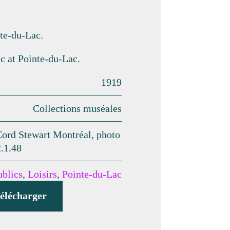
te-du-Lac.
ic at Pointe-du-Lac.
1919
Collections muséales
rd Stewart Montréal, photo
.1.48
ublics
,
Loisirs
,
Pointe-du-Lac
élécharger