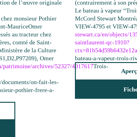
sation de l’œuvre originale
(contrairement à son pr
Le bateau à vapeur “Troi
ur chez monsieur Pothier
McCord Stewart Montréa
int-Maurice
Omer
VIEW-4795 et VIEW-47
ossés au tracteur chez
stewart.ca/en/objects/13
ères, comté de Saint-
saintlaurent-qc-1910?
inistère de la Culture
ctx=81b54d59b6432e12
SS1,D2,P97209), Omer
bateau-a-vapeur-trois-riv
ca/patrimoine/archives/52327/4017617
Trois-
Aperç
a/documents/on-fait-les-
Fich
sieur-pothier-frere-a-
/