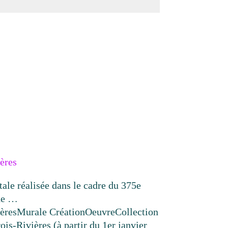
ères
e réalisée dans le cadre du 375e
 de …
ères
Murale Création
Oeuvre
Collection
ois-Rivières (à partir du 1er janvier