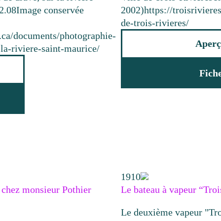
2.08
Image conservée
2002)
https://troisrivie
de-trois-rivieres/
e.ca/documents/photographie-
Aperç
a-riviere-saint-maurice/
Fich
1910
ur chez monsieur Pothier
Le bateau à vapeur “Troi
Le deuxième vapeur "Tro