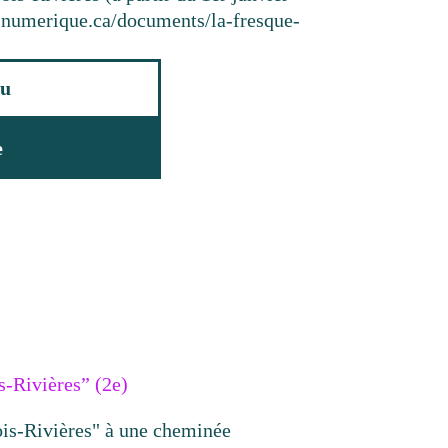
resnumerique.ca/documents/la-fresque-
u
e
s-Rivières” (2e)
is-Rivières" à une cheminée