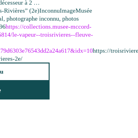
édécesseur à 2 …
s-Rivières” (2e)
Inconnu
Image
Musée
l, photographe inconnu, photos
96
https://collections.musee-mccord-
5814/le-vapeur--troisrivieres--fleuve-
a79d6303e76543dd2a24a617&idx=10
https://troisrivi
ieres-2e/
u
e