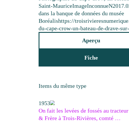
Saint-Maurice
Image
Inconnue
N2017.0
dans la banque de données du musée
Boréalis
https://troisrivieresnumeriqu
du-cape-crow-un-bateau-de-drave-sur-l
Aperçu
Fiche
Items du même type
1953
On fait les levées de fossés au tracte
& Frère à Trois-Rivières, comté …