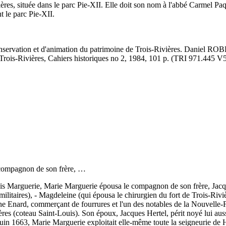
s, située dans le parc Pie-XII. Elle doit son nom à l'abbé Carmel Paqui
nt le parc Pie-XII.
e conservation et d'animation du patrimoine de Trois-Rivières. Daniel 
 Trois-Rivières, Cahiers historiques no 2, 1984, 101 p. (TRI 971.445 V
 compagnon de son frère, …
is Marguerie, Marie Marguerie épousa le compagnon de son frère, Jacque
 militaires), - Magdeleine (qui épousa le chirurgien du fort de Trois-Riv
nne Enard, commerçant de fourrures et l'un des notables de la Nouvelle-
s Pères (coteau Saint-Louis). Son époux, Jacques Hertel, périt noyé lui a
in 1663, Marie Marguerie exploitait elle-même toute la seigneurie de Hert