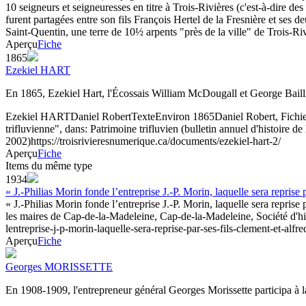
10 seigneurs et seigneuresses en titre à Trois-Rivières (c'est-à-dire des
furent partagées entre son fils François Hertel de la Fresnière et s
Saint-Quentin, une terre de 10½ arpents "près de la ville" de Trois-Riv
Aperçu
Fiche
1865
Ezekiel HART
En 1865, Ezekiel Hart, l'Écossais William McDougall et George Bail
Ezekiel HART
Daniel Robert
Texte
Environ 1865
Daniel Robert, Fichie
trifluvienne", dans: Patrimoine trifluvien (bulletin annuel d'histoire d
2002)
https://troisrivieresnumerique.ca/documents/ezekiel-hart-2/
Aperçu
Fiche
Items du même type
1934
« J.-Philias Morin fonde l’entreprise J.-P. Morin, laquelle sera reprise
« J.-Philias Morin fonde l’entreprise J.-P. Morin, laquelle sera reprise
les maires de Cap-de-la-Madeleine, Cap-de-la-Madeleine, Société d'hi
lentreprise-j-p-morin-laquelle-sera-reprise-par-ses-fils-clement-et-alf
Aperçu
Fiche
Georges MORISSETTE
En 1908-1909, l'entrepreneur général Georges Morissette participa à 