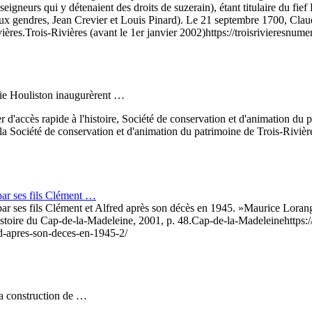
 seigneurs qui y détenaient des droits de suzerain), étant titulaire du fief
es deux gendres, Jean Crevier et Louis Pinard). Le 21 septembre 1700,
ières.
Trois-Rivières (avant le 1er janvier 2002)
https://troisrivieresnu
lie Houliston inaugurèrent …
r d'accès rapide à l'histoire, Société de conservation et d'animation d
e la Société de conservation et d'animation du patrimoine de Trois-Rivièr
 par ses fils Clément …
 par ses fils Clément et Alfred après son décès en 1945. »
Maurice Loran
stoire du Cap-de-la-Madeleine, 2001, p. 48.
Cap-de-la-Madeleine
https:
red-apres-son-deces-en-1945-2/
la construction de …