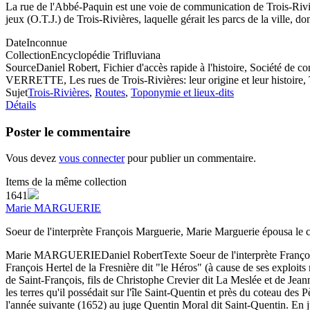
La rue de l'Abbé-Paquin est une voie de communication de Trois-Rivière
jeux (O.T.J.) de Trois-Rivières, laquelle gérait les parcs de la ville, do
Date
Inconnue
Collection
Encyclopédie Trifluviana
Source
Daniel Robert, Fichier d'accès rapide à l'histoire, Société d
VERRETTE, Les rues de Trois-Rivières: leur origine et leur histoire,
Sujet
Trois-Rivières
,
Routes
,
Toponymie et lieux-dits
Détails
Poster le commentaire
Vous devez
vous connecter
pour publier un commentaire.
Items de la même collection
1641
Marie MARGUERIE
Soeur de l'interprète François Marguerie, Marie Marguerie épousa le
Marie MARGUERIE
Daniel Robert
Texte
Soeur de l'interprète Franço
François Hertel de la Fresnière dit "le Héros" (à cause de ses exploits
de Saint-François, fils de Christophe Crevier dit La Meslée et de Jea
les terres qu'il possédait sur l'île Saint-Quentin et près du coteau de
l'année suivante (1652) au juge Quentin Moral dit Saint-Quentin. En ju