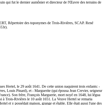
n qui fut le dernier aumônier et directeur de l'Œuvre des terrains de
ROBERT, Répertoire des toponymes de Trois-Rivières, SCAP. René
553r).
s Hertel, le 29 août 1641. De cette union naquirent trois enfants: -
ières, Louis Pinard), et - Marguerite (qui épousa Jean Crevier, seigneur
France). Son frère, François Marguerie, mort noyé en 1648, lui légua
ussi à Trois-Rivières le 10 août 1651. La Veuve Hertel se remaria
el et y possédait maison, grange et étable. Elle était aussi l'une des