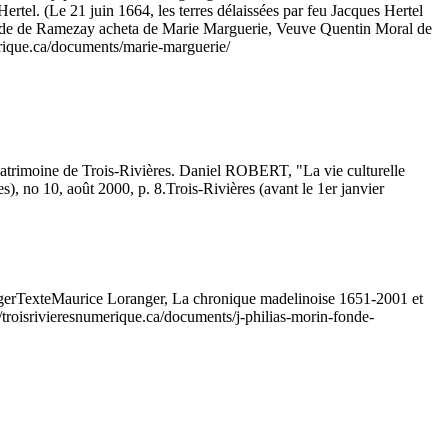
 Hertel. (Le 21 juin 1664, les terres délaissées par feu Jacques Hertel
 Claude de Ramezay acheta de Marie Marguerie, Veuve Quentin Moral de
merique.ca/documents/marie-marguerie/
u patrimoine de Trois-Rivières. Daniel ROBERT, "La vie culturelle
es), no 10, août 2000, p. 8.
Trois-Rivières (avant le 1er janvier
ger
Texte
Maurice Loranger, La chronique madelinoise 1651-2001 et
//troisrivieresnumerique.ca/documents/j-philias-morin-fonde-