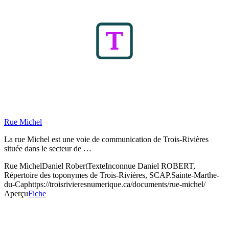
Rue Michel
La rue Michel est une voie de communication de Trois-Rivières
située dans le secteur de …
Rue Michel
Daniel Robert
Texte
Inconnue
Daniel ROBERT,
Répertoire des toponymes de Trois-Rivières, SCAP.
Sainte-Marthe-
du-Cap
https://troisrivieresnumerique.ca/documents/rue-michel/
Aperçu
Fiche