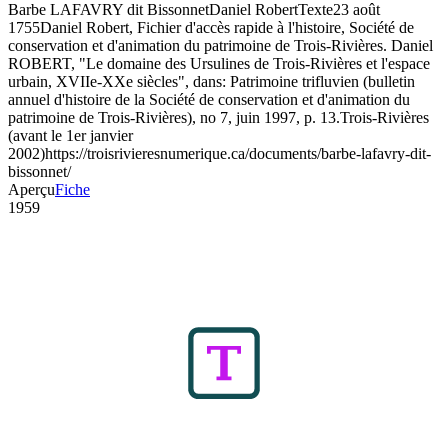
Barbe LAFAVRY dit Bissonnet
Daniel Robert
Texte
23 août
1755
Daniel Robert, Fichier d'accès rapide à l'histoire, Société de
conservation et d'animation du patrimoine de Trois-Rivières. Daniel
ROBERT, "Le domaine des Ursulines de Trois-Rivières et l'espace
urbain, XVIIe-XXe siècles", dans: Patrimoine trifluvien (bulletin
annuel d'histoire de la Société de conservation et d'animation du
patrimoine de Trois-Rivières), no 7, juin 1997, p. 13.
Trois-Rivières
(avant le 1er janvier
2002)
https://troisrivieresnumerique.ca/documents/barbe-lafavry-dit-
bissonnet/
Aperçu
Fiche
1959