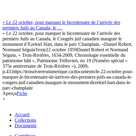
« Le 22 octobre, pour marquer le bicentenaire de l’arrivée des
premiers Juifs au Canada, le …
« Le 22 octobre, pour marquer le bicentenaire de l’arrivée des
premiers Juifs au Canada, le Congrès juif canadien inaugure le
monument d’Ezekiel Hart, dans le parc Champlain. »
Daniel Robert,
Normand Séguin
Texte
22 octobre 1959
Daniel Robert et Normand
Séguin, « Trois-Rivières, 1634-2009, Chronologie essentielle du
patrimoine bâti », Patrimoine Trifluvien, no 19 (Numéro spécial «
375e anniversaire de Trois-Rivières »), 2009,
p.43.
https://troisrivieresnumerique.ca/documents/le-22-octobre-pour-
marquer-le-bicentenaire-de-larrivee-des-premiers-juifs-au-canada-le-
congres-juif-canadien-inaugure-le-monument-dezekiel-hart-dans-le-
parc-champlain/
Aperçu
Fiche
×
Accueil
Collections
Documents
Contribuer