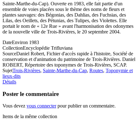
Sainte-Marthe-du-Cap). Ouverte en 1983, elle fait partie d'un
ensemble de voies placées sous le thème des noms de fleurs et
plantes sauvages: des Bégonias, des Dahlias, des Fuchsias, des
Lilas, des Oeillets, des Pétunias, des Tulipes, des Violettes. Elle
portait le nom de « 12e Rue » avant l'harmonisation des odonymes
de la nouvelle ville de Trois-Rivières, le 20 septembre 2004.
Date
Environ 1983
Collection
Encyclopédie Trifluviana
Source
Daniel Robert, Fichier d'accès rapide à l'histoire, Société de
conservation et d'animation du patrimoine de Trois-Rivières. Daniel
ROBERT, Répertoire des toponymes de Trois-Rivières, SCAP.
Sujet
Trois-Rivières
,
Sainte-Marthe-du-Cap
,
Routes
,
Toponymie et
lieux-dits
Détails
Poster le commentaire
Vous devez
vous connecter
pour publier un commentaire.
Items de la même collection