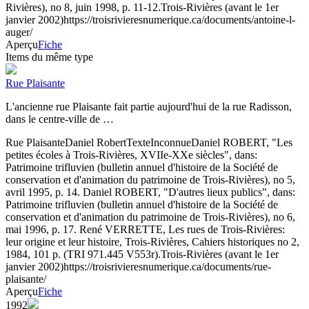
Rivières), no 8, juin 1998, p. 11-12.
Trois-Rivières (avant le 1er
janvier 2002)
https://troisrivieresnumerique.ca/documents/antoine-l-
auger/
Aperçu
Fiche
Items du même type
Rue Plaisante
L'ancienne rue Plaisante fait partie aujourd'hui de la rue Radisson,
dans le centre-ville de …
Rue Plaisante
Daniel Robert
Texte
Inconnue
Daniel ROBERT, "Les
petites écoles à Trois-Rivières, XVIIe-XXe siècles", dans:
Patrimoine trifluvien (bulletin annuel d'histoire de la Société de
conservation et d'animation du patrimoine de Trois-Rivières), no 5,
avril 1995, p. 14. Daniel ROBERT, "D'autres lieux publics", dans:
Patrimoine trifluvien (bulletin annuel d'histoire de la Société de
conservation et d'animation du patrimoine de Trois-Rivières), no 6,
mai 1996, p. 17. René VERRETTE, Les rues de Trois-Rivières:
leur origine et leur histoire, Trois-Rivières, Cahiers historiques no 2,
1984, 101 p. (TRI 971.445 V553r).
Trois-Rivières (avant le 1er
janvier 2002)
https://troisrivieresnumerique.ca/documents/rue-
plaisante/
Aperçu
Fiche
1992