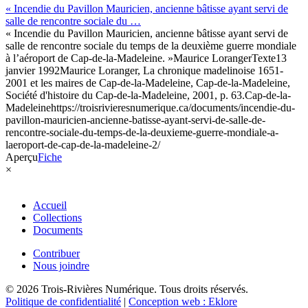
« Incendie du Pavillon Mauricien, ancienne bâtisse ayant servi de
salle de rencontre sociale du …
« Incendie du Pavillon Mauricien, ancienne bâtisse ayant servi de
salle de rencontre sociale du temps de la deuxième guerre mondiale
à l’aéroport de Cap-de-la-Madeleine. »
Maurice Loranger
Texte
13
janvier 1992
Maurice Loranger, La chronique madelinoise 1651-
2001 et les maires de Cap-de-la-Madeleine, Cap-de-la-Madeleine,
Société d'histoire du Cap-de-la-Madeleine, 2001, p. 63.
Cap-de-la-
Madeleine
https://troisrivieresnumerique.ca/documents/incendie-du-
pavillon-mauricien-ancienne-batisse-ayant-servi-de-salle-de-
rencontre-sociale-du-temps-de-la-deuxieme-guerre-mondiale-a-
laeroport-de-cap-de-la-madeleine-2/
Aperçu
Fiche
×
Accueil
Collections
Documents
Contribuer
Nous joindre
© 2026 Trois-Rivières Numérique. Tous droits réservés.
Politique de confidentialité
|
Conception web : Eklore