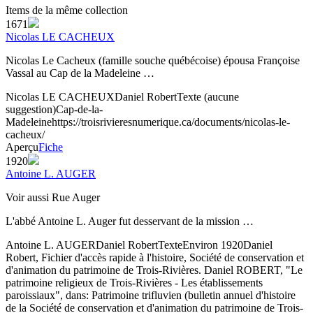
Items de la même collection
1671
Nicolas LE CACHEUX
Nicolas Le Cacheux (famille souche québécoise) épousa Françoise
Vassal au Cap de la Madeleine …
Nicolas LE CACHEUX
Daniel Robert
Texte
(aucune
suggestion)
Cap-de-la-
Madeleine
https://troisrivieresnumerique.ca/documents/nicolas-le-
cacheux/
Aperçu
Fiche
1920
Antoine L. AUGER
Voir aussi Rue Auger
L'abbé Antoine L. Auger fut desservant de la mission …
Antoine L. AUGER
Daniel Robert
Texte
Environ 1920
Daniel
Robert, Fichier d'accès rapide à l'histoire, Société de conservation et
d'animation du patrimoine de Trois-Rivières. Daniel ROBERT, "Le
patrimoine religieux de Trois-Rivières - Les établissements
paroissiaux", dans: Patrimoine trifluvien (bulletin annuel d'histoire
de la Société de conservation et d'animation du patrimoine de Trois-