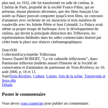
plus tard, en 1932, elle fut transformée en salle de cinéma, le
Cinéma de Paris, propriété de la société France-Films, qui ne
présenta, durant plusieurs décennies, que des films français.Une
soirée au Palace pouvait comporter jusqu'à trois films, un concours
d'amateurs avec orchestre de six musiciens et trois numéros de
vaudeville avec les Juliette Pétrie et Jean Grimaldi. Le Palace avait
même sa propre troupe de burlesque.Avec le développement du
cinéma, qui devint la principale distraction des Trifluviens, les
représentations théâtrales dans les salles commerciales finirent par
céder toute la place aux séances cinématographiques.
Date
1930
Collection
Encyclopédie Trifluviana
Source
Daniel ROBERT, "La vie culturelle trifluvienne", dans:
Patrimoine trifluvien (bulletin annuel d'histoire de la Société de
conservation et d'animation du patrimoine de Trois-Rivières), no 10,
août 2000, p. 10 et 13.
Sujet
Trois-Rivières
,
Culture
,
Loisirs
,
Arts de la scène
,
Toponymie et
lieux-dits
Détails
Poster le commentaire
Vous devez
vous connecter
pour publier un commentaire.