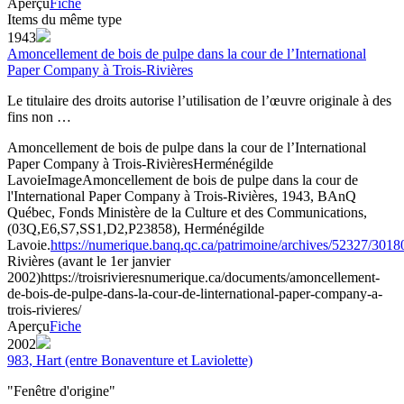
Aperçu
Fiche
Items du même type
1943
Amoncellement de bois de pulpe dans la cour de l’International
Paper Company à Trois-Rivières
Le titulaire des droits autorise l’utilisation de l’œuvre originale à des
fins non …
Amoncellement de bois de pulpe dans la cour de l’International
Paper Company à Trois-Rivières
Herménégilde
Lavoie
Image
Amoncellement de bois de pulpe dans la cour de
l'International Paper Company à Trois-Rivières, 1943, BAnQ
Québec, Fonds Ministère de la Culture et des Communications,
(03Q,E6,S7,SS1,D2,P23858), Herménégilde
Lavoie.
https://numerique.banq.qc.ca/patrimoine/archives/52327/301
Rivières (avant le 1er janvier
2002)
https://troisrivieresnumerique.ca/documents/amoncellement-
de-bois-de-pulpe-dans-la-cour-de-linternational-paper-company-a-
trois-rivieres/
Aperçu
Fiche
2002
983, Hart (entre Bonaventure et Laviolette)
"Fenêtre d'origine"