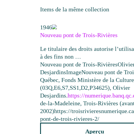
Items de la même collection
1946
Nouveau pont de Trois-Rivières
Le titulaire des droits autorise l’utili
à des fins non …
Nouveau pont de Trois-Rivières
Olivie
Desjardins
Image
Nouveau pont de Tro
Québec, Fonds Ministère de la Cultur
(03Q,E6,S7,SS1,D2,P34625), Olivier
Desjardins.
https://numerique.banq.qc
de-la-Madeleine, Trois-Rivières (avant
2002)
https://troisrivieresnumerique.
pont-de-trois-rivieres-2/
Aperçu