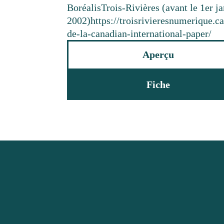
Boréalis
Trois-Rivières (avant le 1er j
2002)
https://troisrivieresnumerique.c
de-la-canadian-international-paper/
Aperçu
Fiche