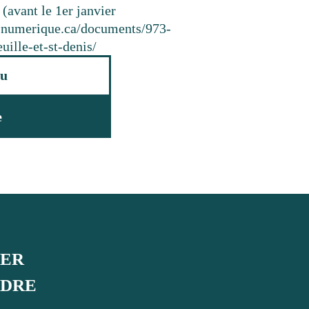
 (avant le 1er janvier
resnumerique.ca/documents/973-
uille-et-st-denis/
u
e
UER
NDRE