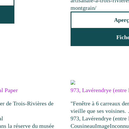
artisanale-a-trois-rivie
montgrain/
Aperç
Fich
al Paper
973, Lavérendrye (entre 
er de Trois-Rivières de
"Fenêtre à 6 carreaux der
vieille que ses voisines.
al
973, Lavérendrye (entre 
ans la réserve du musée
Cousineau
Image
Inconnu