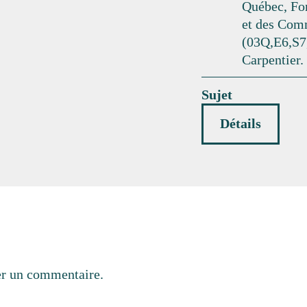
Québec, Fon
et des Com
(03Q,E6,S7
Carpentier.
Sujet
Détails
er un commentaire.