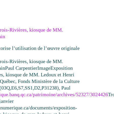
Trois-Rivières, kiosque de MM.
ain
torise l’utilisation de l’œuvre originale
Trois-Rivières, kiosque de MM.
ain
Paul Carpentier
Image
Exposition
res, kiosque de MM. Ledoux et Henri
uébec, Fonds Ministère de la Culture
 (03Q,E6,S7,SS1,D2,P31238), Paul
ique.banq.qc.ca/patrimoine/archives/52327/3024426
Tr
janvier
resnumerique.ca/documents/exposition-