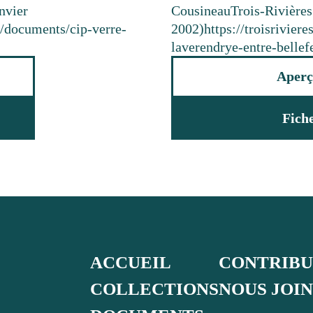
anvier
Cousineau
Trois-Rivières
a/documents/cip-verre-
2002)
https://troisrivie
laverendrye-entre-bellefe
Aperç
Fich
ACCUEIL
CONTRIB
COLLECTIONS
NOUS JOI