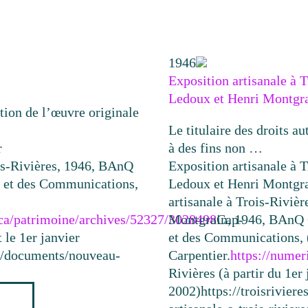
1946
Exposition artisanale à 
Ledoux et Henri Montgr
sation de l’œuvre originale
Le titulaire des droits au
r
à des fins non …
is-Rivières, 1946, BAnQ
Exposition artisanale à 
e et des Communications,
Ledoux et Henri Montgr
artisanale à Trois-Riviè
.ca/patrimoine/archives/52327/3028498
Montgrain, 1946, BAnQ Q
Cap-
 le 1er janvier
et des Communications,
ca/documents/nouveau-
Carpentier.
https://numer
Rivières (à partir du 1er 
2002)
https://troisrivie