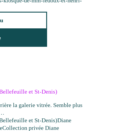
res-kiosque-de-mm-ledoux-et-henri-
u
e
Bellefeuille et St-Denis)
rière la galerie vitrée. Semble plus
 …
Bellefeuille et St-Denis)
Diane
e
Collection privée Diane