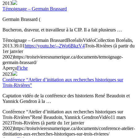
2013
Témoignage – Germain Brassard
Germain Brassard (
Bucheron, draveur, et travailleur à la CIP. Il a fait plusieurs …
Témoignage – Germain Brassard
Boréalis
Vidéo
Collection Boréalis,
2013.39.01
https://youtu.be/--2Wo6BkzV4
Trois-Rivières (à partir du
1er janvier
2002)
https://troisrivieresnumerique.ca/documents/temoignage-
germain-brassard/
Aperçu
Fiche
2023
Conférence “Atelier d’initiation aux recherches historiques sur
Trois-Rivières”
Captation vidéo de la conférence des historiens René Beaudoin et
Yannick Gendron à la …
Conférence “Atelier d’initiation aux recherches historiques sur
Trois-Rivières”
René Beaudoin, Yannick Gendron
Vidéo
11 mars
2023
Trois-Rivières (à partir du 1er janvier
2002)
https://troisrivieresnumerique.ca/documents/conference-atelier-
dinitiation-aux-recherches-historiques-sur-trois-rivieres/