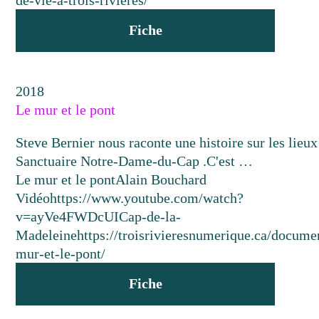
de-vie-a-trois-rivieres/
Fiche
2018
Le mur et le pont
Steve Bernier nous raconte une histoire sur les lieux
Sanctuaire Notre-Dame-du-Cap .C'est …
Le mur et le pont
Alain Bouchard
Vidéo
https://www.youtube.com/watch?
v=ayVe4FWDcUI
Cap-de-la-
Madeleine
https://troisrivieresnumerique.ca/documen
mur-et-le-pont/
Fiche