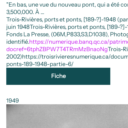
"En bas, une vue du nouveau pont, qui a été co
3,500,000. À …
Trois-Rivières, ports et ponts, [189-?]-1948 (par
juin 1948
Trois-Rivières, ports et ponts, [189-
Fonds La Presse, (06M,P833,S3,D1038), Phot
identifié.
https://numerique.banq.qc.ca/patrim
docref=6tphZBPW7T4TRmMzBnaoNg
Trois-Ri
2002)
https://troisrivieresnumerique.ca/docum
ponts-189-1948-partie-6/
Fiche
1949