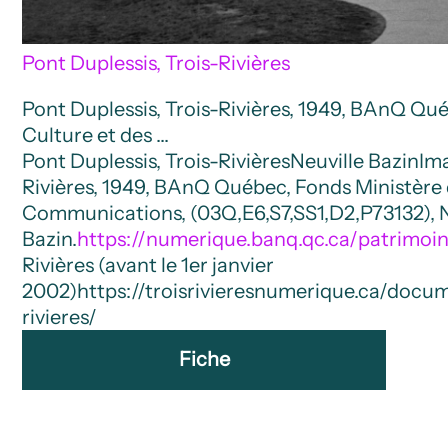
Pont Duplessis, Trois-Rivières
Pont Duplessis, Trois-Rivières, 1949, BAnQ Qué
Culture et des …
Pont Duplessis, Trois-Rivières
Neuville Bazin
Im
Rivières, 1949, BAnQ Québec, Fonds Ministère d
Communications, (03Q,E6,S7,SS1,D2,P73132), N
Bazin.
https://numerique.banq.qc.ca/patrimoi
Rivières (avant le 1er janvier
2002)
https://troisrivieresnumerique.ca/docum
rivieres/
Fiche