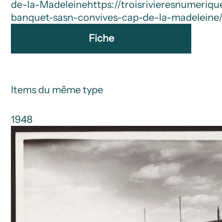
de-la-Madeleine
https://troisrivieresnumeriq
banquet-sasn-convives-cap-de-la-madeleine
Fiche
Items du même type
1948