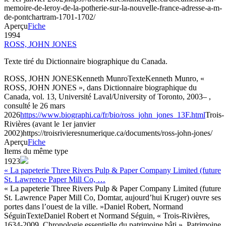
memoire-de-leroy-de-la-potherie-sur-la-nouvelle-france-adresse-a-m-
de-pontchartram-1701-1702/
Aperçu
Fiche
1994
ROSS, JOHN JONES
Texte tiré du Dictionnaire biographique du Canada.
ROSS, JOHN JONES
Kenneth Munro
Texte
Kenneth Munro, «
ROSS, JOHN JONES », dans Dictionnaire biographique du
Canada, vol. 13, Université Laval/University of Toronto, 2003– ,
consulté le 26 mars
2026
https://www.biographi.ca/fr/bio/ross_john_jones_13F.html
Trois-
Rivières (avant le 1er janvier
2002)
https://troisrivieresnumerique.ca/documents/ross-john-jones/
Aperçu
Fiche
Items du même type
1923
« La papeterie Three Rivers Pulp & Paper Company Limited (future
St. Lawrence Paper Mill Co, …
« La papeterie Three Rivers Pulp & Paper Company Limited (future
St. Lawrence Paper Mill Co, Domtar, aujourd’hui Kruger) ouvre ses
portes dans l’ouest de la ville. »
Daniel Robert, Normand
Séguin
Texte
Daniel Robert et Normand Séguin, « Trois-Rivières,
1634-2009, Chronologie essentielle du patrimoine bâti », Patrimoine