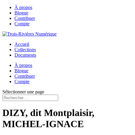
À propos
Blogue
Contribuer
Compte
Accueil
Collections
Documents
À propos
Blogue
Contribuer
Compte
Sélectionner une page
DIZY, dit Montplaisir,
MICHEL-IGNACE