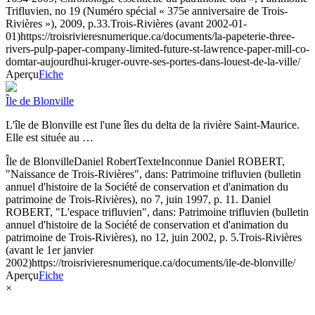
Trifluvien, no 19 (Numéro spécial « 375e anniversaire de Trois-
Rivières »), 2009, p.33.
Trois-Rivières (avant 2002-01-
01)
https://troisrivieresnumerique.ca/documents/la-papeterie-three-
rivers-pulp-paper-company-limited-future-st-lawrence-paper-mill-co-
domtar-aujourdhui-kruger-ouvre-ses-portes-dans-louest-de-la-ville/
Aperçu
Fiche
Île de Blonville
L'île de Blonville est l'une îles du delta de la rivière Saint-Maurice.
Elle est située au …
Île de Blonville
Daniel Robert
Texte
Inconnue
Daniel ROBERT,
"Naissance de Trois-Rivières", dans: Patrimoine trifluvien (bulletin
annuel d'histoire de la Société de conservation et d'animation du
patrimoine de Trois-Rivières), no 7, juin 1997, p. 11. Daniel
ROBERT, "L'espace trifluvien", dans: Patrimoine trifluvien (bulletin
annuel d'histoire de la Société de conservation et d'animation du
patrimoine de Trois-Rivières), no 12, juin 2002, p. 5.
Trois-Rivières
(avant le 1er janvier
2002)
https://troisrivieresnumerique.ca/documents/ile-de-blonville/
Aperçu
Fiche
×