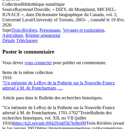
Collection
Bibliothèque numérique
Source
Raymond Douville, « DIZY, dit Montplaisir, MICHEL-
IGNACE », dans Dictionnaire biographique du Canada, vol. 2,
Université Laval/University of Toronto, 2003– , consulté le 19 févr.
2026
Sujet
Trois-Rivières
,
Personnage
,
Voyages et exploration
,
Agriculture
,
Régime seigneurial
Détails
Télécharger
Poster le commentaire
Vous devez
vous connecter
pour publier un commentaire.
Items de la même collection
1916
“Un mémoire de LeRoy de la Potherie sur la Nouvelle-France
adressé à M. de Pontchartram, …
Article paru dans le Bulletin des recherches historiques.
“Un mémoire de LeRoy de la Potherie sur la Nouvelle-France
adressé à M. de Pontchartram, 1701-1702”
Texte
Bulletin des
recherches historiques, vol. XII, no VII (juillet
1916)
https://n2t.net/ark:/69429/m05h7br8nj09
Trois-Rivières (avant
le 1er janvier 2002)
https://troisrivieresnumerique.ca/documents/un-