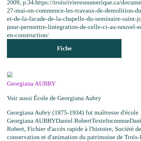
2009, p.34.
https://troisrivieresnumerique.ca/docume
27-mai-on-commence-les-travaux-de-demolition-du
et-de-la-facade-de-la-chapelle-du-seminaire-saint-j
pour-permettre-lintegration-de-celle-ci-au-nouvel-e
en-construction/
Fiche
Georgiana AUBRY
Voir aussi École de Georgiana Aubry
Georgiana Aubry (1875-1934) fut maîtresse d'écol
Georgiana AUBRY
Daniel Robert
Texte
Inconnue
Dani
Robert, Fichier d'accès rapide à l'histoire, Société d
conservation et d'animation du patrimoine de Trois-