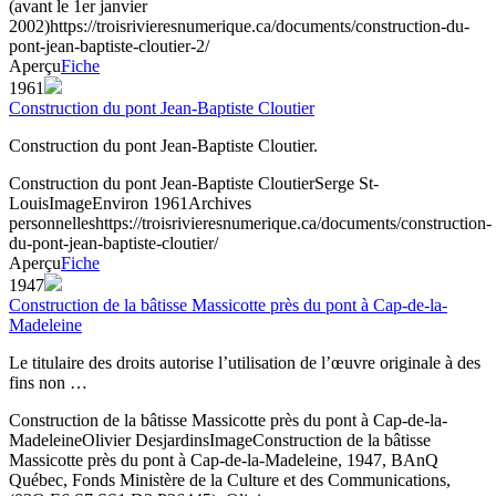
(avant le 1er janvier
2002)
https://troisrivieresnumerique.ca/documents/construction-du-
pont-jean-baptiste-cloutier-2/
Aperçu
Fiche
1961
Construction du pont Jean-Baptiste Cloutier
Construction du pont Jean-Baptiste Cloutier.
Construction du pont Jean-Baptiste Cloutier
Serge St-
Louis
Image
Environ 1961
Archives
personnelles
https://troisrivieresnumerique.ca/documents/construction-
du-pont-jean-baptiste-cloutier/
Aperçu
Fiche
1947
Construction de la bâtisse Massicotte près du pont à Cap-de-la-
Madeleine
Le titulaire des droits autorise l’utilisation de l’œuvre originale à des
fins non …
Construction de la bâtisse Massicotte près du pont à Cap-de-la-
Madeleine
Olivier Desjardins
Image
Construction de la bâtisse
Massicotte près du pont à Cap-de-la-Madeleine, 1947, BAnQ
Québec, Fonds Ministère de la Culture et des Communications,