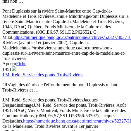
fins non …
Pont Duplessis sur la rivière Saint-Maurice entre Cap-de-la-
Madeleine et Trois-Rivières
Camille Milot
Image
Pont Duplessis sur la
rivière Saint-Maurice entre Cap-de-la-Madeleine et Trois-Rivières,
1948, BAnQ Québec, Fonds Ministère de la Culture et des
Communications, (03Q,E6,S7,SS1,D2,P62652), C.
Milot.
https://numerique.banq.qc.ca/patrimoine/archives/52327/30371
Rivières (avant le 1er janvier 2002), Cap-de-la-
Madeleine
https://troisrivieresnumerique.ca/documents/pont-
duplessis-sur-la-riviere-saint-maurice-entre-cap-de-la-madeleine-et-
trois-rivieres/
Aperçu
Fiche
1951
J.M. Reid. Service des ponts. Trois-Rivières
"Il s'agit des débris de l'effondrement du pont Duplessis reliant
Trois-Rivières et …
J.M. Reid. Service des ponts. Trois-Rivières
Jacques
Desjardins
Image
J.M. Reid. Service des ponts. Trois-Rivières, Août
1951, BAnQ Vieux-Montréal, Fonds Ministère de la Culture et des
Communications, (06M,E6,S7,SS1,D53386-53397), Jacques
Desjardins.
https://numerique.banq.qc.ca/patrimoine/archives/52327/
de-la-Madeleine, Trois-Rivières (avant le 1er janvier