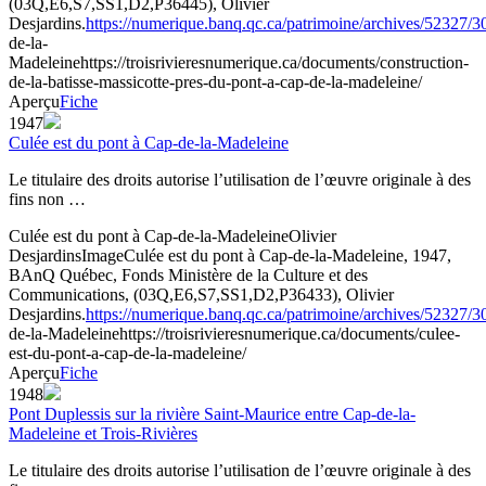
(03Q,E6,S7,SS1,D2,P36445), Olivier
Desjardins.
https://numerique.banq.qc.ca/patrimoine/archives/52327/
de-la-
Madeleine
https://troisrivieresnumerique.ca/documents/construction-
de-la-batisse-massicotte-pres-du-pont-a-cap-de-la-madeleine/
Aperçu
Fiche
1947
Culée est du pont à Cap-de-la-Madeleine
Le titulaire des droits autorise l’utilisation de l’œuvre originale à des
fins non …
Culée est du pont à Cap-de-la-Madeleine
Olivier
Desjardins
Image
Culée est du pont à Cap-de-la-Madeleine, 1947,
BAnQ Québec, Fonds Ministère de la Culture et des
Communications, (03Q,E6,S7,SS1,D2,P36433), Olivier
Desjardins.
https://numerique.banq.qc.ca/patrimoine/archives/52327/
de-la-Madeleine
https://troisrivieresnumerique.ca/documents/culee-
est-du-pont-a-cap-de-la-madeleine/
Aperçu
Fiche
1948
Pont Duplessis sur la rivière Saint-Maurice entre Cap-de-la-
Madeleine et Trois-Rivières
Le titulaire des droits autorise l’utilisation de l’œuvre originale à des