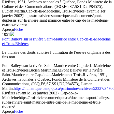
Rivières, 1951, Archives nationales à Québec, Fonds Ministère de la
Culture et des Communications, (03Q,E6,S7,SS1,D2,P84575),
Lucien Martin.
Cap-de-la-Madeleine, Trois-Rivières (avant le 1er
janvier 2002)
https://troisrivieresnumerique.ca/documents/pont-
duplessis-sur-la-riviere-saint-maurice-entre-le-cap-de-la-madeleine-
et-trois-rivieres/
Aperçu
Fiche
1951
Pont Baileys sur la rivière Saint-Maurice entre Cap-de-la-Madeleine
et Trois-Rivières
Le titulaire des droits autorise l’utilisation de l’œuvre originale à des
fins non …
Pont Baileys sur la rivière Saint-Maurice entre Cap-de-la-Madeleine
et Trois-Rivières
Lucien Martin
Image
Pont Baileys sur la rivière
Saint-Maurice entre Cap-de-la-Madeleine et Trois-Rivières, 1951,
Archives nationales à Québec, Fonds Ministère de la Culture et des
Communications, (03Q,E6,S7,SS1,D2,P84573), Lucien
Martin.
https://numerique.banq.qc.ca/patrimoine/archives/52327/3470
Rivières (avant le 1er janvier 2002), Cap-de-la-
Madeleine
https://troisrivieresnumerique.ca/documents/pont-baileys-
sur-la-riviere-saint-maurice-entre-cap-de-la-madeleine-et-trois-
rivieres/
Aperçu
Fiche