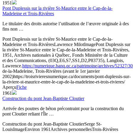
1951
Pont Duplessis sur la rivière St-Maurice entre le Cap-de-la-
Madeleine et Trois-Rivières
Le titulaire des droits autorise l’utilisation de l’œuvre originale à des
fins non …
Pont Duplessis sur la rivière St-Maurice entre le Cap-de-la-
Madeleine et Trois-Rivières
Lawrence Milot
Image
Pont Duplessis sur
la rivière St-Maurice entre le Cap-de-la-Madeleine et Trois-Rivières,
1951, Archives nationales à Québec, Fonds Ministère de la Culture
et des Communications, (03Q,E6,S7,SS1,D2,P83735), Langlois,
Lawrence.
https://numerique.banq.qc.ca/patrimoine/archives/52327/3
de-la-Madeleine, Trois-Rivières (avant le 1er janvier
2002)
https://troisrivieresnumerique.ca/documents/pont-duplessis-sur-
la-riviere-st-maurice-entre-le-cap-de-la-madeleine-et-trois-rivieres/
Aperçu
Fiche
1961
Construction du pont Jean-Baptiste Cloutier
Arrivée des poutres de béton précontraint pour la construction du
pont Cloutier reliant l'Île …
Construction du pont Jean-Baptiste Cloutier
Serge St-
Louis
Image
Environ 1961
Archives personnelles
Trois-Rivières