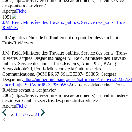
2002)
https://troisrivieresnumerique.ca/documents/j-m-reid-service-
des-ponts-trois-rivieres/
Aperçu
Fiche
1951
J.M. Reid. Ministère des Travaux publics. Service des ponts. Trois-
Rivières
"Il s'agit des débris de l'effondrement du pont Duplessis reliant
Trois-Rivières et …
J.M. Reid. Ministère des Travaux publics. Service des ponts. Trois-
Rivières
Jacques Desjardins
Image
J.M. Reid. Ministère des Travaux
publics. Service des ponts. Trois-Rivières, Août 1951, BAnQ
Vieux-Montréal, Fonds Ministère de la Culture et des
Communications, (06M,E6,S7,SS1,D53374-53385), Jacques
Desjardins.
https://numerique.banq.qc.ca/patrimoine/archives/52327/
docref=ujzkSj9AvjmJ82XF9zmW3A
Cap-de-la-Madeleine, Trois-
Rivières (avant le 1er janvier
2002)
https://troisrivieresnumerique.ca/documents/j-m-reid-ministere-
des-travaux-publics-service-des-ponts-trois-rivieres/
Aperçu
Fiche
1
2
3
4
5
6
…
21
×