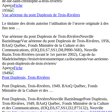
de-lile-saint-christophe-a-trois-rivieres/
Aperçu
Fiche
1956
Vue aérienne du pont Duplessis de Trois-Rivières
Le titulaire des droits autorise l’utilisation de l’œuvre originale à des
fins non …
Vue aérienne du pont Duplessis de Trois-Rivières
Neuville
Bazin
Image
Vue aérienne du pont Duplessis de Trois-Rivières, 1956,
BAnQ Québec, Fonds Ministère de la Culture et des
Communications, (03Q,E6,S7,SS1,D8,P890-56H), Neuville
Bazin.
Trois-Rivières (avant le 1er janvier 2002), Cap-de-la-
Madeleine
https://troisrivieresnumerique.ca/documents/vue-aerienne-
du-pont-duplessis-de-trois-rivieres/
Aperçu
Fiche
1949
Pont Duplessis, Trois-Rivières
Pont Duplessis, Trois-Rivières, 1949, BAnQ Québec, Fonds
Ministère de la Culture et des …
Pont Duplessis, Trois-Rivières
Neuville Bazin
Image
Pont Duplessis,
Trois-Rivières, 1949, BAnQ Québec, Fonds Ministère de la Culture
et des Communications, (03Q,E6,S7,SS1,D2,P73132), Neuville