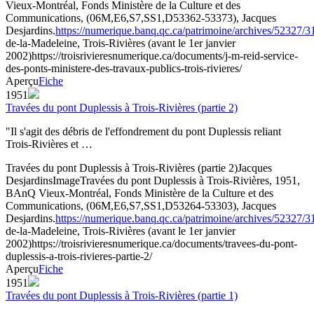
Vieux-Montréal, Fonds Ministère de la Culture et des
Communications, (06M,E6,S7,SS1,D53362-53373), Jacques
Desjardins.
https://numerique.banq.qc.ca/patrimoine/archives/52327/
de-la-Madeleine, Trois-Rivières (avant le 1er janvier
2002)
https://troisrivieresnumerique.ca/documents/j-m-reid-service-
des-ponts-ministere-des-travaux-publics-trois-rivieres/
Aperçu
Fiche
1951
Travées du pont Duplessis à Trois-Rivières (partie 2)
"Il s'agit des débris de l'effondrement du pont Duplessis reliant
Trois-Rivières et …
Travées du pont Duplessis à Trois-Rivières (partie 2)
Jacques
Desjardins
Image
Travées du pont Duplessis à Trois-Rivières, 1951,
BAnQ Vieux-Montréal, Fonds Ministère de la Culture et des
Communications, (06M,E6,S7,SS1,D53264-53303), Jacques
Desjardins.
https://numerique.banq.qc.ca/patrimoine/archives/52327/
de-la-Madeleine, Trois-Rivières (avant le 1er janvier
2002)
https://troisrivieresnumerique.ca/documents/travees-du-pont-
duplessis-a-trois-rivieres-partie-2/
Aperçu
Fiche
1951
Travées du pont Duplessis à Trois-Rivières (partie 1)