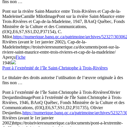
fins non …
Pont sur la rivière Saint-Maurice entre Trois-Rivières et Cap-de-la-
Madeleine
Camille Milot
Image
Pont sur la rivière Saint-Maurice entre
Trois-Rivières et Cap-de-la-Madeleine, 1947, BAnQ Québec, Fonds
Ministère de la Culture et des Communications,
(03Q,E6,S7,SS1,D2,P37154), C.
Milot.
https://numerique.banq.qc.ca/patrimoine/archives/52327/30306
Rivières (avant le 1er janvier 2002), Cap-de-la-
Madeleine
https://troisrivieresnumerique.ca/documents/pont-sur-la-
riviere-saint-maurice-entre-trois-rivieres-et-cap-de-la-madeleine/
Aperçu
Fiche
1946
Pont à l’extrémité de l’île Saint-Christophe à Trois-Rivières
Le titulaire des droits autorise l’utilisation de l’œuvre originale à des
fins non …
Pont à l’extrémité de l’île Saint-Christophe à Trois-Rivières
Olivier
Desjardins
Image
Pont à l'extrémité de l'île Saint-Christophe à Trois-
Rivières, 1946, BAnQ Québec, Fonds Ministère de la Culture et des
Communications, (03Q,E6,S7,SS1,D2,P31735), Olivier
Desjardins.
https://numerique.banq.qc.ca/patrimoine/archives/52327/
Rivières (avant le 1er janvier
2002)
https://troisrivieresnumerique.ca/documents/pont-a-lextremite-