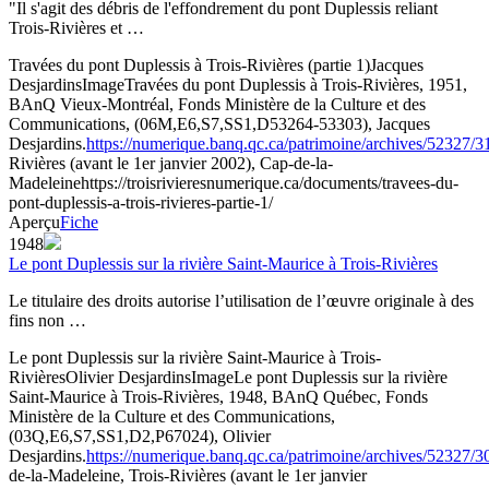
"Il s'agit des débris de l'effondrement du pont Duplessis reliant
Trois-Rivières et …
Travées du pont Duplessis à Trois-Rivières (partie 1)
Jacques
Desjardins
Image
Travées du pont Duplessis à Trois-Rivières, 1951,
BAnQ Vieux-Montréal, Fonds Ministère de la Culture et des
Communications, (06M,E6,S7,SS1,D53264-53303), Jacques
Desjardins.
https://numerique.banq.qc.ca/patrimoine/archives/52327/
Rivières (avant le 1er janvier 2002), Cap-de-la-
Madeleine
https://troisrivieresnumerique.ca/documents/travees-du-
pont-duplessis-a-trois-rivieres-partie-1/
Aperçu
Fiche
1948
Le pont Duplessis sur la rivière Saint-Maurice à Trois-Rivières
Le titulaire des droits autorise l’utilisation de l’œuvre originale à des
fins non …
Le pont Duplessis sur la rivière Saint-Maurice à Trois-
Rivières
Olivier Desjardins
Image
Le pont Duplessis sur la rivière
Saint-Maurice à Trois-Rivières, 1948, BAnQ Québec, Fonds
Ministère de la Culture et des Communications,
(03Q,E6,S7,SS1,D2,P67024), Olivier
Desjardins.
https://numerique.banq.qc.ca/patrimoine/archives/52327/
de-la-Madeleine, Trois-Rivières (avant le 1er janvier