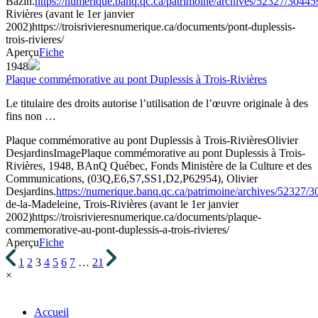
Bazin.
https://numerique.banq.qc.ca/patrimoine/archives/52327/30445
Rivières (avant le 1er janvier
2002)
https://troisrivieresnumerique.ca/documents/pont-duplessis-
trois-rivieres/
Aperçu
Fiche
1948
Plaque commémorative au pont Duplessis à Trois-Rivières
Le titulaire des droits autorise l’utilisation de l’œuvre originale à des
fins non …
Plaque commémorative au pont Duplessis à Trois-Rivières
Olivier
Desjardins
Image
Plaque commémorative au pont Duplessis à Trois-
Rivières, 1948, BAnQ Québec, Fonds Ministère de la Culture et des
Communications, (03Q,E6,S7,SS1,D2,P62954), Olivier
Desjardins.
https://numerique.banq.qc.ca/patrimoine/archives/52327/
de-la-Madeleine, Trois-Rivières (avant le 1er janvier
2002)
https://troisrivieresnumerique.ca/documents/plaque-
commemorative-au-pont-duplessis-a-trois-rivieres/
Aperçu
Fiche
1
2
3
4
5
6
7
…
21
×
Accueil