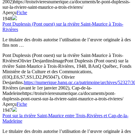
2002)
https://troisrivieresnumerique.ca/documents/le-pont-duplessis-
sur-la-riviere-saint-maurice-a-trois-rivieres/
Aperçu
Fiche
1948
Pont Duplessis (Pont ouest) sur la rivière Saint-Maurice à Trois-
Rivières
Le titulaire des droits autorise l’utilisation de l’œuvre originale à des
fins non …
Pont Duplessis (Pont ouest) sur la rivière Saint-Maurice à Trois-
Rivières
Olivier Desjardins
Image
Pont Duplessis (Pont ouest) sur la
rivière Saint-Maurice à Trois-Rivières, 1948, BAnQ Québec, Fonds
Ministère de la Culture et des Communications,
(03Q,E6,S7,SS1,D2,P65047), Olivier
Desjardins.
https://numerique.banq.qc.ca/patrimoine/archives/52327/
Rivières (avant le 1er janvier 2002), Cap-de-la-
Madeleine
https://troisrivieresnumerique.ca/documents/pont-
duplessis-pont-ouest-sur-la-riviere-saint-maurice-a-trois-rivieres/
Aperçu
Fiche
1947
Pont sur la rivière Saint-Maurice entre Trois-Rivières et Cap-de-la-
Madeleine
Le titulaire des droits autorise l’utilisation de l’œuvre originale à des