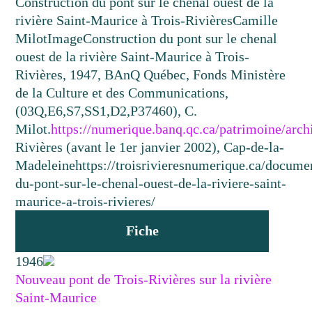
Construction du pont sur le chenal ouest de la
rivière Saint-Maurice à Trois-Rivières
Camille
Milot
Image
Construction du pont sur le chenal
ouest de la rivière Saint-Maurice à Trois-
Rivières, 1947, BAnQ Québec, Fonds Ministère
de la Culture et des Communications,
(03Q,E6,S7,SS1,D2,P37460), C.
Milot.
https://numerique.banq.qc.ca/patrimoine/arc
Rivières (avant le 1er janvier 2002), Cap-de-la-
Madeleine
https://troisrivieresnumerique.ca/docume
du-pont-sur-le-chenal-ouest-de-la-riviere-saint-
maurice-a-trois-rivieres/
Fiche
1946
Nouveau pont de Trois-Rivières sur la rivière
Saint-Maurice