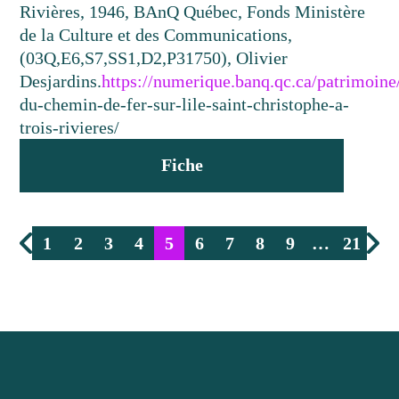
Rivières, 1946, BAnQ Québec, Fonds Ministère
de la Culture et des Communications,
(03Q,E6,S7,SS1,D2,P31750), Olivier
Desjardins.
https://numerique.banq.qc.ca/patrimoin
du-chemin-de-fer-sur-lile-saint-christophe-a-
trois-rivieres/
Fiche
1
2
3
4
5
6
7
8
9
…
21