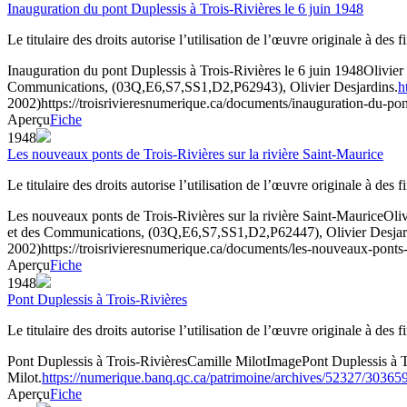
Inauguration du pont Duplessis à Trois-Rivières le 6 juin 1948
Le titulaire des droits autorise l’utilisation de l’œuvre originale à des
Inauguration du pont Duplessis à Trois-Rivières le 6 juin 1948
Olivier
Communications, (03Q,E6,S7,SS1,D2,P62943), Olivier Desjardins.
h
2002)
https://troisrivieresnumerique.ca/documents/inauguration-du-pont
Aperçu
Fiche
1948
Les nouveaux ponts de Trois-Rivières sur la rivière Saint-Maurice
Le titulaire des droits autorise l’utilisation de l’œuvre originale à des
Les nouveaux ponts de Trois-Rivières sur la rivière Saint-Maurice
Oliv
et des Communications, (03Q,E6,S7,SS1,D2,P62447), Olivier Desjar
2002)
https://troisrivieresnumerique.ca/documents/les-nouveaux-ponts-de
Aperçu
Fiche
1948
Pont Duplessis à Trois-Rivières
Le titulaire des droits autorise l’utilisation de l’œuvre originale à des
Pont Duplessis à Trois-Rivières
Camille Milot
Image
Pont Duplessis à 
Milot.
https://numerique.banq.qc.ca/patrimoine/archives/52327/30365
Aperçu
Fiche