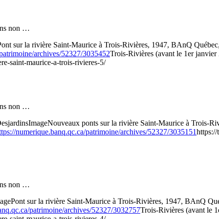
 fins non …
Pont sur la rivière Saint-Maurice à Trois-Rivières, 1947, BAnQ Québec
/patrimoine/archives/52327/3035452
Trois-Rivières (avant le 1er janvier
re-saint-maurice-a-trois-rivieres-5/
 fins non …
Desjardins
Image
Nouveaux ponts sur la rivière Saint-Maurice à Trois-R
ttps://numerique.banq.qc.ca/patrimoine/archives/52327/3035151
https:/
 fins non …
age
Pont sur la rivière Saint-Maurice à Trois-Rivières, 1947, BAnQ Qu
banq.qc.ca/patrimoine/archives/52327/3032757
Trois-Rivières (avant le 1
re-saint-maurice-a-trois-rivieres-4/