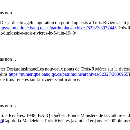
 fins non …
 Desjardins
Image
Inauguration du pont Duplessis à Trois-Rivières le 6
ttps://numerique.banq.qc.ca/patrimoine/archives/52327/3037445
Trois-R
-duplessis-a-trois-rivieres-le-6-juin-1948/
 fins non …
ier Desjardins
Image
Les nouveaux ponts de Trois-Rivières sur la rivi
dins.
https://numerique.banq.qc.ca/patrimoine/archives/52327/3036955
-trois-rivieres-sur-la-riviere-saint-maurice/
 fins non …
Trois-Rivières, 1948, BAnQ Québec, Fonds Ministère de la Culture e
96
Cap-de-la-Madeleine, Trois-Rivières (avant le 1er janvier 2002)
https: