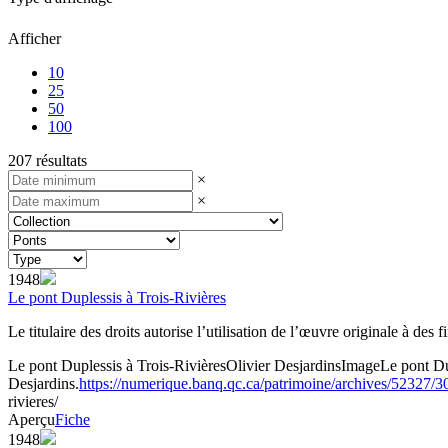
Afficher
10
25
50
100
207 résultats
×
×
1948
Le pont Duplessis à Trois-Rivières
Le titulaire des droits autorise l’utilisation de l’œuvre originale à des
Le pont Duplessis à Trois-Rivières
Olivier Desjardins
Image
Le pont Du
Desjardins.
https://numerique.banq.qc.ca/patrimoine/archives/52327/
rivieres/
Aperçu
Fiche
1948