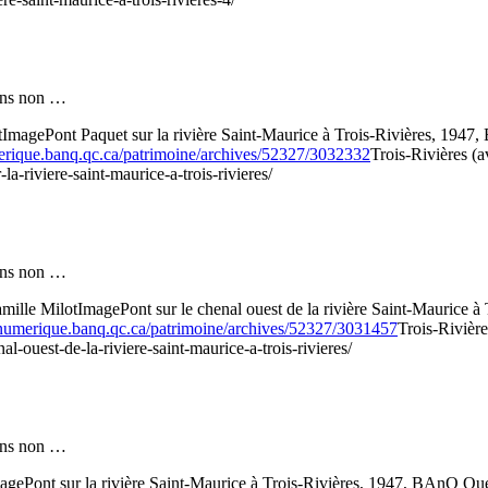
 fins non …
t
Image
Pont Paquet sur la rivière Saint-Maurice à Trois-Rivières, 1947
merique.banq.qc.ca/patrimoine/archives/52327/3032332
Trois-Rivières (a
a-riviere-saint-maurice-a-trois-rivieres/
 fins non …
mille Milot
Image
Pont sur le chenal ouest de la rivière Saint-Maurice 
/numerique.banq.qc.ca/patrimoine/archives/52327/3031457
Trois-Rivière
l-ouest-de-la-riviere-saint-maurice-a-trois-rivieres/
 fins non …
age
Pont sur la rivière Saint-Maurice à Trois-Rivières, 1947, BAnQ Qu