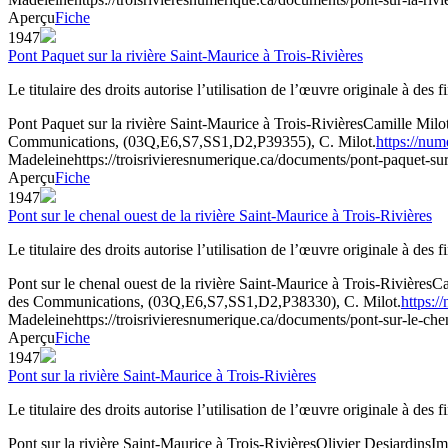
Aperçu
Fiche
1947
Pont Paquet sur la rivière Saint-Maurice à Trois-Rivières
Le titulaire des droits autorise l’utilisation de l’œuvre originale à des
Pont Paquet sur la rivière Saint-Maurice à Trois-Rivières
Camille Milo
Communications, (03Q,E6,S7,SS1,D2,P39355), C. Milot.
https://nu
Madeleine
https://troisrivieresnumerique.ca/documents/pont-paquet-sur-l
Aperçu
Fiche
1947
Pont sur le chenal ouest de la rivière Saint-Maurice à Trois-Rivières
Le titulaire des droits autorise l’utilisation de l’œuvre originale à des
Pont sur le chenal ouest de la rivière Saint-Maurice à Trois-Rivières
Ca
des Communications, (03Q,E6,S7,SS1,D2,P38330), C. Milot.
https:/
Madeleine
https://troisrivieresnumerique.ca/documents/pont-sur-le-chena
Aperçu
Fiche
1947
Pont sur la rivière Saint-Maurice à Trois-Rivières
Le titulaire des droits autorise l’utilisation de l’œuvre originale à des
Pont sur la rivière Saint-Maurice à Trois-Rivières
Olivier Desjardins
Im