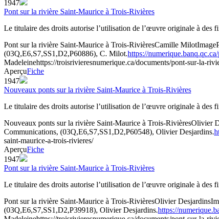
1947
Pont sur la rivière Saint-Maurice à Trois-Rivières
Le titulaire des droits autorise l’utilisation de l’œuvre originale à des
Pont sur la rivière Saint-Maurice à Trois-Rivières
Camille Milot
Image
(03Q,E6,S7,SS1,D2,P60886), C. Milot.
https://numerique.banq.qc.ca
Madeleine
https://troisrivieresnumerique.ca/documents/pont-sur-la-rivie
Aperçu
Fiche
1947
Nouveaux ponts sur la rivière Saint-Maurice à Trois-Rivières
Le titulaire des droits autorise l’utilisation de l’œuvre originale à des
Nouveaux ponts sur la rivière Saint-Maurice à Trois-Rivières
Olivier 
Communications, (03Q,E6,S7,SS1,D2,P60548), Olivier Desjardins.
h
saint-maurice-a-trois-rivieres/
Aperçu
Fiche
1947
Pont sur la rivière Saint-Maurice à Trois-Rivières
Le titulaire des droits autorise l’utilisation de l’œuvre originale à des
Pont sur la rivière Saint-Maurice à Trois-Rivières
Olivier Desjardins
Im
(03Q,E6,S7,SS1,D2,P39918), Olivier Desjardins.
https://numerique.
Madeleine
https://troisrivieresnumerique.ca/documents/pont-sur-la-rivie