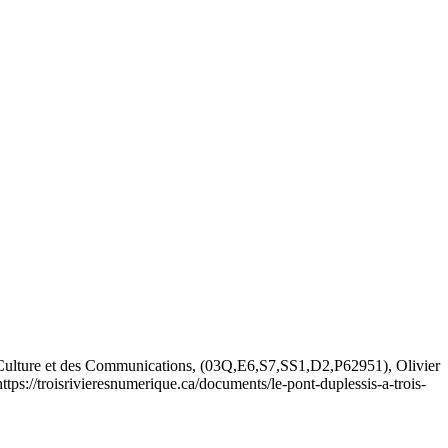
 Culture et des Communications, (03Q,E6,S7,SS1,D2,P62951), Olivier
https://troisrivieresnumerique.ca/documents/le-pont-duplessis-a-trois-