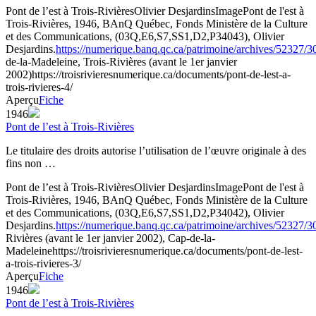
Pont de l’est à Trois-Rivières
Olivier Desjardins
Image
Pont de l'est à
Trois-Rivières, 1946, BAnQ Québec, Fonds Ministère de la Culture
et des Communications, (03Q,E6,S7,SS1,D2,P34043), Olivier
Desjardins.
https://numerique.banq.qc.ca/patrimoine/archives/52327/
de-la-Madeleine, Trois-Rivières (avant le 1er janvier
2002)
https://troisrivieresnumerique.ca/documents/pont-de-lest-a-
trois-rivieres-4/
Aperçu
Fiche
1946
Pont de l’est à Trois-Rivières
Le titulaire des droits autorise l’utilisation de l’œuvre originale à des
fins non …
Pont de l’est à Trois-Rivières
Olivier Desjardins
Image
Pont de l'est à
Trois-Rivières, 1946, BAnQ Québec, Fonds Ministère de la Culture
et des Communications, (03Q,E6,S7,SS1,D2,P34042), Olivier
Desjardins.
https://numerique.banq.qc.ca/patrimoine/archives/52327/
Rivières (avant le 1er janvier 2002), Cap-de-la-
Madeleine
https://troisrivieresnumerique.ca/documents/pont-de-lest-
a-trois-rivieres-3/
Aperçu
Fiche
1946
Pont de l’est à Trois-Rivières