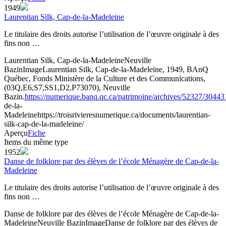
1949
Laurentian Silk, Cap-de-la-Madeleine
Le titulaire des droits autorise l’utilisation de l’œuvre originale à des
fins non …
Laurentian Silk, Cap-de-la-Madeleine
Neuville
Bazin
Image
Laurentian Silk, Cap-de-la-Madeleine, 1949, BAnQ
Québec, Fonds Ministère de la Culture et des Communications,
(03Q,E6,S7,SS1,D2,P73070), Neuville
Bazin.
https://numerique.banq.qc.ca/patrimoine/archives/52327/30443
de-la-
Madeleine
https://troisrivieresnumerique.ca/documents/laurentian-
silk-cap-de-la-madeleine/
Aperçu
Fiche
Items du même type
1952
Danse de folklore par des élèves de l’école Ménagère de Cap-de-la-
Madeleine
Le titulaire des droits autorise l’utilisation de l’œuvre originale à des
fins non …
Danse de folklore par des élèves de l’école Ménagère de Cap-de-la-
Madeleine
Neuville Bazin
Image
Danse de folklore par des élèves de