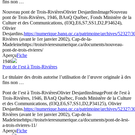
fins non …
Nouveau pont de Trois-Rivières
Olivier Desjardins
Image
Nouveau
pont de Trois-Rivières, 1946, BAnQ Québec, Fonds Ministère de la
Culture et des Communications, (03Q,E6,S7,SS1,D2,P34624),
Olivier
Desjardins.
https://numerique.banq.qc.ca/patrimoine/archives/52327/
Rivières (avant le 1er janvier 2002), Cap-de-la-
Madeleine
https://troisrivieresnumerique.ca/documents/nouveau-
pont-de-trois-rivieres/
Aperçu
Fiche
1946
Pont de l’est à Trois-Rivières
Le titulaire des droits autorise l’utilisation de l’œuvre originale à des
fins non …
Pont de l’est à Trois-Rivières
Olivier Desjardins
Image
Pont de l'est à
Trois-Rivières, 1946, BAnQ Québec, Fonds Ministère de la Culture
et des Communications, (03Q,E6,S7,SS1,D2,P34125), Olivier
Desjardins.
https://numerique.banq.qc.ca/patrimoine/archives/52327/
Rivières (avant le 1er janvier 2002), Cap-de-la-
Madeleine
https://troisrivieresnumerique.ca/documents/pont-de-lest-
a-trois-rivieres-11/
Aperçu
Fiche