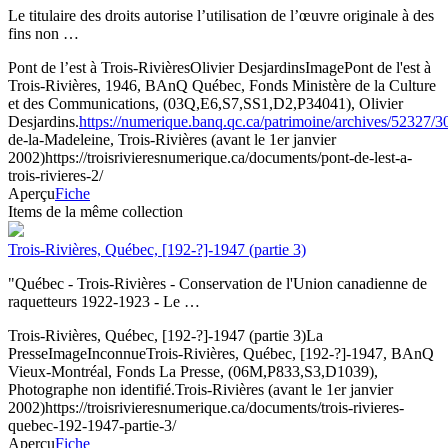
Le titulaire des droits autorise l’utilisation de l’œuvre originale à des
fins non …
Pont de l’est à Trois-Rivières
Olivier Desjardins
Image
Pont de l'est à
Trois-Rivières, 1946, BAnQ Québec, Fonds Ministère de la Culture
et des Communications, (03Q,E6,S7,SS1,D2,P34041), Olivier
Desjardins.
https://numerique.banq.qc.ca/patrimoine/archives/52327/
de-la-Madeleine, Trois-Rivières (avant le 1er janvier
2002)
https://troisrivieresnumerique.ca/documents/pont-de-lest-a-
trois-rivieres-2/
Aperçu
Fiche
Items de la même collection
Trois-Rivières, Québec, [192-?]-1947 (partie 3)
"Québec - Trois-Rivières - Conservation de l'Union canadienne de
raquetteurs 1922-1923 - Le …
Trois-Rivières, Québec, [192-?]-1947 (partie 3)
La
Presse
Image
Inconnue
Trois-Rivières, Québec, [192-?]-1947, BAnQ
Vieux-Montréal, Fonds La Presse, (06M,P833,S3,D1039),
Photographe non identifié.
Trois-Rivières (avant le 1er janvier
2002)
https://troisrivieresnumerique.ca/documents/trois-rivieres-
quebec-192-1947-partie-3/
Aperçu
Fiche