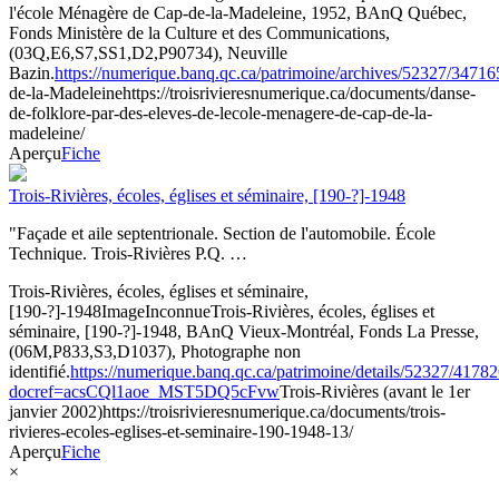
l'école Ménagère de Cap-de-la-Madeleine, 1952, BAnQ Québec,
Fonds Ministère de la Culture et des Communications,
(03Q,E6,S7,SS1,D2,P90734), Neuville
Bazin.
https://numerique.banq.qc.ca/patrimoine/archives/52327/34716
de-la-Madeleine
https://troisrivieresnumerique.ca/documents/danse-
de-folklore-par-des-eleves-de-lecole-menagere-de-cap-de-la-
madeleine/
Aperçu
Fiche
Trois-Rivières, écoles, églises et séminaire, [190-?]-1948
"Façade et aile septentrionale. Section de l'automobile. École
Technique. Trois-Rivières P.Q. …
Trois-Rivières, écoles, églises et séminaire,
[190-?]-1948
Image
Inconnue
Trois-Rivières, écoles, églises et
séminaire, [190-?]-1948, BAnQ Vieux-Montréal, Fonds La Presse,
(06M,P833,S3,D1037), Photographe non
identifié.
https://numerique.banq.qc.ca/patrimoine/details/52327/4178
docref=acsCQl1aoe_MST5DQ5cFvw
Trois-Rivières (avant le 1er
janvier 2002)
https://troisrivieresnumerique.ca/documents/trois-
rivieres-ecoles-eglises-et-seminaire-190-1948-13/
Aperçu
Fiche
×