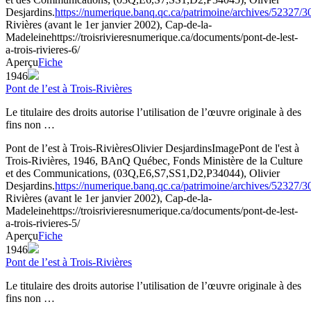
Desjardins.
https://numerique.banq.qc.ca/patrimoine/archives/52327/
Rivières (avant le 1er janvier 2002), Cap-de-la-
Madeleine
https://troisrivieresnumerique.ca/documents/pont-de-lest-
a-trois-rivieres-6/
Aperçu
Fiche
1946
Pont de l’est à Trois-Rivières
Le titulaire des droits autorise l’utilisation de l’œuvre originale à des
fins non …
Pont de l’est à Trois-Rivières
Olivier Desjardins
Image
Pont de l'est à
Trois-Rivières, 1946, BAnQ Québec, Fonds Ministère de la Culture
et des Communications, (03Q,E6,S7,SS1,D2,P34044), Olivier
Desjardins.
https://numerique.banq.qc.ca/patrimoine/archives/52327/
Rivières (avant le 1er janvier 2002), Cap-de-la-
Madeleine
https://troisrivieresnumerique.ca/documents/pont-de-lest-
a-trois-rivieres-5/
Aperçu
Fiche
1946
Pont de l’est à Trois-Rivières
Le titulaire des droits autorise l’utilisation de l’œuvre originale à des
fins non …