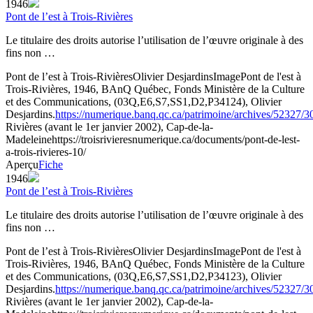
1946
Pont de l’est à Trois-Rivières
Le titulaire des droits autorise l’utilisation de l’œuvre originale à des
fins non …
Pont de l’est à Trois-Rivières
Olivier Desjardins
Image
Pont de l'est à
Trois-Rivières, 1946, BAnQ Québec, Fonds Ministère de la Culture
et des Communications, (03Q,E6,S7,SS1,D2,P34124), Olivier
Desjardins.
https://numerique.banq.qc.ca/patrimoine/archives/52327/
Rivières (avant le 1er janvier 2002), Cap-de-la-
Madeleine
https://troisrivieresnumerique.ca/documents/pont-de-lest-
a-trois-rivieres-10/
Aperçu
Fiche
1946
Pont de l’est à Trois-Rivières
Le titulaire des droits autorise l’utilisation de l’œuvre originale à des
fins non …
Pont de l’est à Trois-Rivières
Olivier Desjardins
Image
Pont de l'est à
Trois-Rivières, 1946, BAnQ Québec, Fonds Ministère de la Culture
et des Communications, (03Q,E6,S7,SS1,D2,P34123), Olivier
Desjardins.
https://numerique.banq.qc.ca/patrimoine/archives/52327/
Rivières (avant le 1er janvier 2002), Cap-de-la-