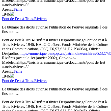
Madeleine
https://troisrivieresnumerique.ca/documents/pont-de-lest-
a-trois-rivieres-9/
Aperçu
Fiche
1946
Pont de l’est à Trois-Rivières
Le titulaire des droits autorise l’utilisation de l’œuvre originale à des
fins non …
Pont de l’est à Trois-Rivières
Olivier Desjardins
Image
Pont de l'est à
Trois-Rivières, 1946, BAnQ Québec, Fonds Ministère de la Culture
et des Communications, (03Q,E6,S7,SS1,D2,P34054), Olivier
Desjardins.
https://numerique.banq.qc.ca/patrimoine/archives/52327/
Rivières (avant le 1er janvier 2002), Cap-de-la-
Madeleine
https://troisrivieresnumerique.ca/documents/pont-de-lest-
a-trois-rivieres-8/
Aperçu
Fiche
1946
Pont de l’est à Trois-Rivières
Le titulaire des droits autorise l’utilisation de l’œuvre originale à des
fins non …
Pont de l’est à Trois-Rivières
Olivier Desjardins
Image
Pont de l'est à
Trois-Rivières, 1946, BAnQ Québec, Fonds Ministère de la Culture
et des Communications, (03Q,E6,S7,SS1,D2,P34045), Olivier