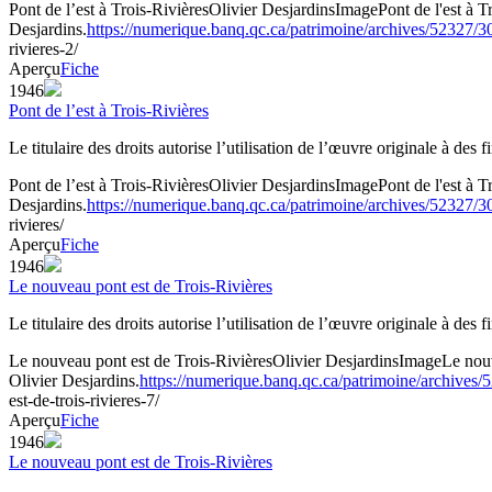
Pont de l’est à Trois-Rivières
Olivier Desjardins
Image
Pont de l'est à
Desjardins.
https://numerique.banq.qc.ca/patrimoine/archives/52327/
rivieres-2/
Aperçu
Fiche
1946
Pont de l’est à Trois-Rivières
Le titulaire des droits autorise l’utilisation de l’œuvre originale à des
Pont de l’est à Trois-Rivières
Olivier Desjardins
Image
Pont de l'est à
Desjardins.
https://numerique.banq.qc.ca/patrimoine/archives/52327/
rivieres/
Aperçu
Fiche
1946
Le nouveau pont est de Trois-Rivières
Le titulaire des droits autorise l’utilisation de l’œuvre originale à des
Le nouveau pont est de Trois-Rivières
Olivier Desjardins
Image
Le nou
Olivier Desjardins.
https://numerique.banq.qc.ca/patrimoine/archives
est-de-trois-rivieres-7/
Aperçu
Fiche
1946
Le nouveau pont est de Trois-Rivières