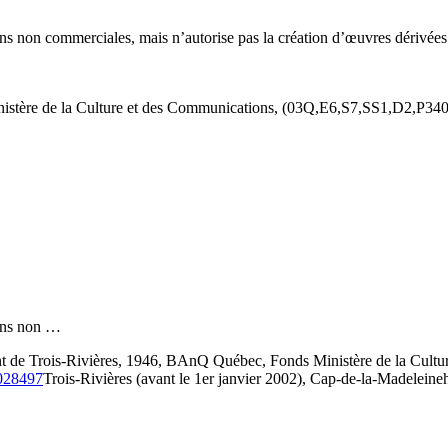
s fins non commerciales, mais n’autorise pas la création d’œuvres dérivées
nistère de la Culture et des Communications, (03Q,E6,S7,SS1,D2,P3404
 fins non …
 de Trois-Rivières, 1946, BAnQ Québec, Fonds Ministère de la Cultu
3028497
Trois-Rivières (avant le 1er janvier 2002), Cap-de-la-Madeleine