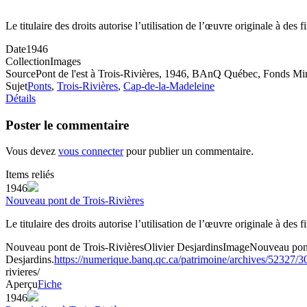
Le titulaire des droits autorise l’utilisation de l’œuvre originale à de
Date
1946
Collection
Images
Source
Pont de l'est à Trois-Rivières, 1946, BAnQ Québec, Fonds Mi
Sujet
Ponts
,
Trois-Rivières
,
Cap-de-la-Madeleine
Détails
Poster le commentaire
Vous devez
vous connecter
pour publier un commentaire.
Items reliés
1946
Nouveau pont de Trois-Rivières
Le titulaire des droits autorise l’utilisation de l’œuvre originale à des
Nouveau pont de Trois-Rivières
Olivier Desjardins
Image
Nouveau pont
Desjardins.
https://numerique.banq.qc.ca/patrimoine/archives/52327/
rivieres/
Aperçu
Fiche
1946