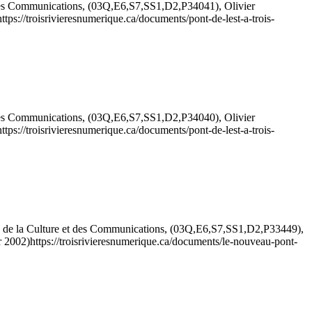
t des Communications, (03Q,E6,S7,SS1,D2,P34041), Olivier
https://troisrivieresnumerique.ca/documents/pont-de-lest-a-trois-
t des Communications, (03Q,E6,S7,SS1,D2,P34040), Olivier
https://troisrivieresnumerique.ca/documents/pont-de-lest-a-trois-
e de la Culture et des Communications, (03Q,E6,S7,SS1,D2,P33449),
r 2002)
https://troisrivieresnumerique.ca/documents/le-nouveau-pont-