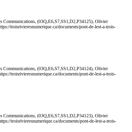
t des Communications, (03Q,E6,S7,SS1,D2,P34125), Olivier
ttps://troisrivieresnumerique.ca/documents/pont-de-lest-a-trois-
t des Communications, (03Q,E6,S7,SS1,D2,P34124), Olivier
https://troisrivieresnumerique.ca/documents/pont-de-lest-a-trois-
t des Communications, (03Q,E6,S7,SS1,D2,P34123), Olivier
https://troisrivieresnumerique.ca/documents/pont-de-lest-a-trois-