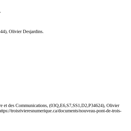
.
4), Olivier Desjardins.
re et des Communications, (03Q,E6,S7,SS1,D2,P34624), Olivier
https://troisrivieresnumerique.ca/documents/nouveau-pont-de-trois-