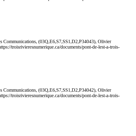
t des Communications, (03Q,E6,S7,SS1,D2,P34043), Olivier
https://troisrivieresnumerique.ca/documents/pont-de-lest-a-trois-
t des Communications, (03Q,E6,S7,SS1,D2,P34042), Olivier
https://troisrivieresnumerique.ca/documents/pont-de-lest-a-trois-