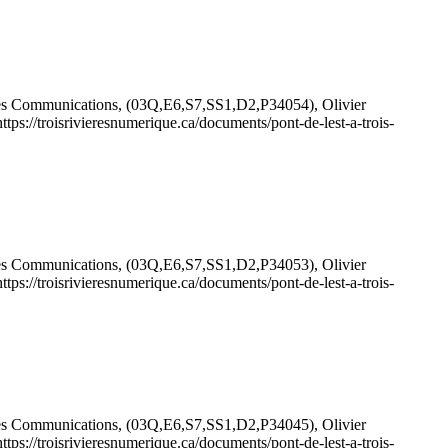
t des Communications, (03Q,E6,S7,SS1,D2,P34054), Olivier
https://troisrivieresnumerique.ca/documents/pont-de-lest-a-trois-
t des Communications, (03Q,E6,S7,SS1,D2,P34053), Olivier
https://troisrivieresnumerique.ca/documents/pont-de-lest-a-trois-
t des Communications, (03Q,E6,S7,SS1,D2,P34045), Olivier
https://troisrivieresnumerique.ca/documents/pont-de-lest-a-trois-