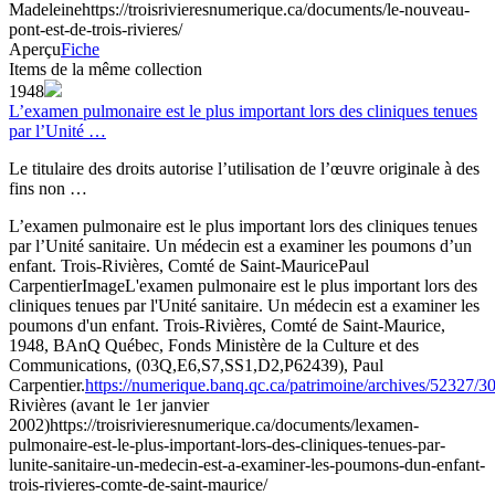
Madeleine
https://troisrivieresnumerique.ca/documents/le-nouveau-
pont-est-de-trois-rivieres/
Aperçu
Fiche
Items de la même collection
1948
L’examen pulmonaire est le plus important lors des cliniques tenues
par l’Unité …
Le titulaire des droits autorise l’utilisation de l’œuvre originale à des
fins non …
L’examen pulmonaire est le plus important lors des cliniques tenues
par l’Unité sanitaire. Un médecin est a examiner les poumons d’un
enfant. Trois-Rivières, Comté de Saint-Maurice
Paul
Carpentier
Image
L'examen pulmonaire est le plus important lors des
cliniques tenues par l'Unité sanitaire. Un médecin est a examiner les
poumons d'un enfant. Trois-Rivières, Comté de Saint-Maurice,
1948, BAnQ Québec, Fonds Ministère de la Culture et des
Communications, (03Q,E6,S7,SS1,D2,P62439), Paul
Carpentier.
https://numerique.banq.qc.ca/patrimoine/archives/52327/
Rivières (avant le 1er janvier
2002)
https://troisrivieresnumerique.ca/documents/lexamen-
pulmonaire-est-le-plus-important-lors-des-cliniques-tenues-par-
lunite-sanitaire-un-medecin-est-a-examiner-les-poumons-dun-enfant-
trois-rivieres-comte-de-saint-maurice/