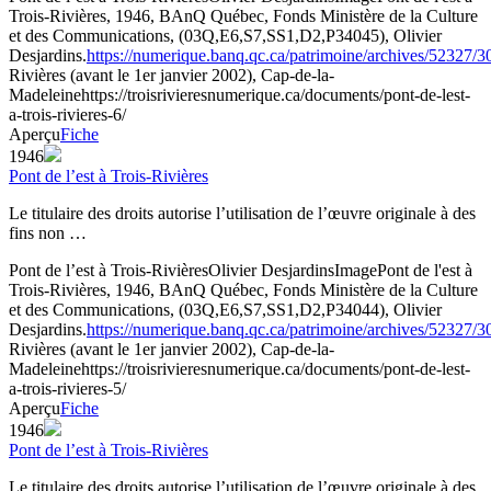
Trois-Rivières, 1946, BAnQ Québec, Fonds Ministère de la Culture
et des Communications, (03Q,E6,S7,SS1,D2,P34045), Olivier
Desjardins.
https://numerique.banq.qc.ca/patrimoine/archives/52327/
Rivières (avant le 1er janvier 2002), Cap-de-la-
Madeleine
https://troisrivieresnumerique.ca/documents/pont-de-lest-
a-trois-rivieres-6/
Aperçu
Fiche
1946
Pont de l’est à Trois-Rivières
Le titulaire des droits autorise l’utilisation de l’œuvre originale à des
fins non …
Pont de l’est à Trois-Rivières
Olivier Desjardins
Image
Pont de l'est à
Trois-Rivières, 1946, BAnQ Québec, Fonds Ministère de la Culture
et des Communications, (03Q,E6,S7,SS1,D2,P34044), Olivier
Desjardins.
https://numerique.banq.qc.ca/patrimoine/archives/52327/
Rivières (avant le 1er janvier 2002), Cap-de-la-
Madeleine
https://troisrivieresnumerique.ca/documents/pont-de-lest-
a-trois-rivieres-5/
Aperçu
Fiche
1946
Pont de l’est à Trois-Rivières
Le titulaire des droits autorise l’utilisation de l’œuvre originale à des