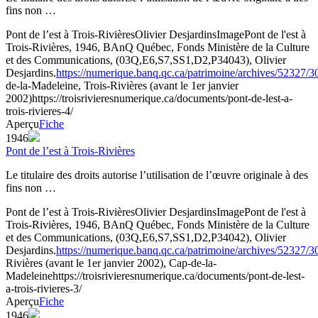
fins non …
Pont de l’est à Trois-Rivières
Olivier Desjardins
Image
Pont de l'est à
Trois-Rivières, 1946, BAnQ Québec, Fonds Ministère de la Culture
et des Communications, (03Q,E6,S7,SS1,D2,P34043), Olivier
Desjardins.
https://numerique.banq.qc.ca/patrimoine/archives/52327/
de-la-Madeleine, Trois-Rivières (avant le 1er janvier
2002)
https://troisrivieresnumerique.ca/documents/pont-de-lest-a-
trois-rivieres-4/
Aperçu
Fiche
1946
Pont de l’est à Trois-Rivières
Le titulaire des droits autorise l’utilisation de l’œuvre originale à des
fins non …
Pont de l’est à Trois-Rivières
Olivier Desjardins
Image
Pont de l'est à
Trois-Rivières, 1946, BAnQ Québec, Fonds Ministère de la Culture
et des Communications, (03Q,E6,S7,SS1,D2,P34042), Olivier
Desjardins.
https://numerique.banq.qc.ca/patrimoine/archives/52327/
Rivières (avant le 1er janvier 2002), Cap-de-la-
Madeleine
https://troisrivieresnumerique.ca/documents/pont-de-lest-
a-trois-rivieres-3/
Aperçu
Fiche
1946