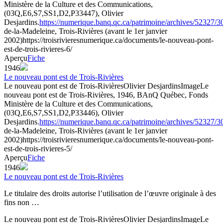
Ministère de la Culture et des Communications,
(03Q,E6,S7,SS1,D2,P33447), Olivier
Desjardins.
https://numerique.banq.qc.ca/patrimoine/archives/52327/
de-la-Madeleine, Trois-Rivières (avant le 1er janvier
2002)
https://troisrivieresnumerique.ca/documents/le-nouveau-pont-
est-de-trois-rivieres-6/
Aperçu
Fiche
1946
Le nouveau pont est de Trois-Rivières
Le nouveau pont est de Trois-Rivières
Olivier Desjardins
Image
Le
nouveau pont est de Trois-Rivières, 1946, BAnQ Québec, Fonds
Ministère de la Culture et des Communications,
(03Q,E6,S7,SS1,D2,P33446), Olivier
Desjardins.
https://numerique.banq.qc.ca/patrimoine/archives/52327/
de-la-Madeleine, Trois-Rivières (avant le 1er janvier
2002)
https://troisrivieresnumerique.ca/documents/le-nouveau-pont-
est-de-trois-rivieres-5/
Aperçu
Fiche
1946
Le nouveau pont est de Trois-Rivières
Le titulaire des droits autorise l’utilisation de l’œuvre originale à des
fins non …
Le nouveau pont est de Trois-Rivières
Olivier Desjardins
Image
Le