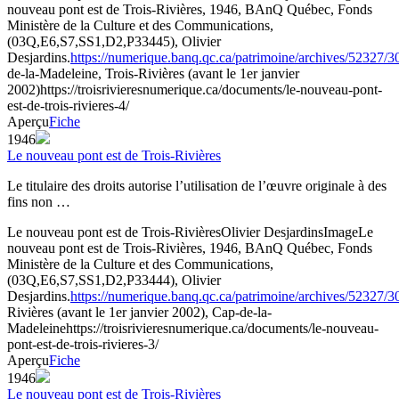
nouveau pont est de Trois-Rivières, 1946, BAnQ Québec, Fonds
Ministère de la Culture et des Communications,
(03Q,E6,S7,SS1,D2,P33445), Olivier
Desjardins.
https://numerique.banq.qc.ca/patrimoine/archives/52327/
de-la-Madeleine, Trois-Rivières (avant le 1er janvier
2002)
https://troisrivieresnumerique.ca/documents/le-nouveau-pont-
est-de-trois-rivieres-4/
Aperçu
Fiche
1946
Le nouveau pont est de Trois-Rivières
Le titulaire des droits autorise l’utilisation de l’œuvre originale à des
fins non …
Le nouveau pont est de Trois-Rivières
Olivier Desjardins
Image
Le
nouveau pont est de Trois-Rivières, 1946, BAnQ Québec, Fonds
Ministère de la Culture et des Communications,
(03Q,E6,S7,SS1,D2,P33444), Olivier
Desjardins.
https://numerique.banq.qc.ca/patrimoine/archives/52327/
Rivières (avant le 1er janvier 2002), Cap-de-la-
Madeleine
https://troisrivieresnumerique.ca/documents/le-nouveau-
pont-est-de-trois-rivieres-3/
Aperçu
Fiche
1946
Le nouveau pont est de Trois-Rivières