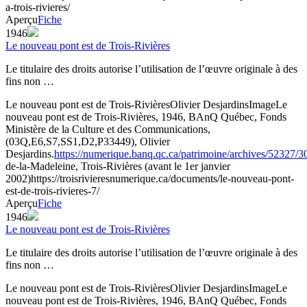
a-trois-rivieres/
Aperçu
Fiche
1946
Le nouveau pont est de Trois-Rivières
Le titulaire des droits autorise l’utilisation de l’œuvre originale à des
fins non …
Le nouveau pont est de Trois-Rivières
Olivier Desjardins
Image
Le
nouveau pont est de Trois-Rivières, 1946, BAnQ Québec, Fonds
Ministère de la Culture et des Communications,
(03Q,E6,S7,SS1,D2,P33449), Olivier
Desjardins.
https://numerique.banq.qc.ca/patrimoine/archives/52327/
de-la-Madeleine, Trois-Rivières (avant le 1er janvier
2002)
https://troisrivieresnumerique.ca/documents/le-nouveau-pont-
est-de-trois-rivieres-7/
Aperçu
Fiche
1946
Le nouveau pont est de Trois-Rivières
Le titulaire des droits autorise l’utilisation de l’œuvre originale à des
fins non …
Le nouveau pont est de Trois-Rivières
Olivier Desjardins
Image
Le
nouveau pont est de Trois-Rivières, 1946, BAnQ Québec, Fonds