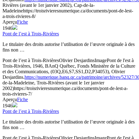
Rivières (avant le 1er janvier 2002), Cap-de-la-
Madeleine
https://troisrivieresnumerique.ca/documents/pont-de-lest-
a-trois-rivieres-8/
Aperçu
Fiche
1946
Pont de l’est à Trois-Rivières
Le titulaire des droits autorise l’utilisation de l’œuvre originale à des
fins non …
Pont de l’est à Trois-Rivières
Olivier Desjardins
Image
Pont de l'est à
Trois-Rivières, 1946, BAnQ Québec, Fonds Ministère de la Culture
et des Communications, (03Q,E6,S7,SS1,D2,P34053), Olivier
Desjardins.
https://numerique.banq.qc.ca/patrimoine/archives/52327/
de-la-Madeleine, Trois-Rivières (avant le 1er janvier
2002)
https://troisrivieresnumerique.ca/documents/pont-de-lest-a-
trois-rivieres-7/
Aperçu
Fiche
1946
Pont de l’est à Trois-Rivières
Le titulaire des droits autorise l’utilisation de l’œuvre originale à des
fins non …
Pont de l’est à Trois-Rivières
Olivier Desjardins
Image
Pont de l'est à