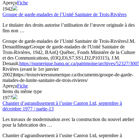
Aperçu
Fiche
1942
Groupe de garde-malades de l’Unité Sanitaire de Trois-Rivières
Le titulaire des droits autorise l’utilisation de l’œuvre originale à des
fins non …
Groupe de garde-malades de l’Unité Sanitaire de Trois-Rivières
J.M.
Denault
Image
Groupe de garde-malades de l'Unité Sanitaire de
Trois-Rivières, 1942, BAnQ Québec, Fonds Ministère de la Culture
et des Communications, (03Q,E6,S7,SS1,D2,P10315), J.M.
Denault.
https://numerique.banq.qc.ca/patrimoine/archives/52327/300
Rivières (avant le 1er janvier
2002)
https://troisrivieresnumerique.ca/documents/groupe-de-garde-
malades-de-lunite-sanitaire-de-trois-rivieres/
Aperçu
Fiche
Items du même type
1977
Chantier d’agrandissement à l’usine Canron Ltd, septembre à
décembre 1977 / partie-13
Les travaux de modernisation avec la construction du nouvel atelier
pour la fabrication des …
Chantier d’agrandissement à l’usine Canron Ltd, septembre à