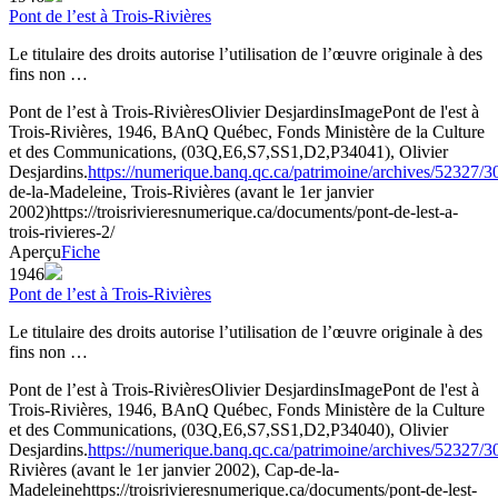
Pont de l’est à Trois-Rivières
Le titulaire des droits autorise l’utilisation de l’œuvre originale à des
fins non …
Pont de l’est à Trois-Rivières
Olivier Desjardins
Image
Pont de l'est à
Trois-Rivières, 1946, BAnQ Québec, Fonds Ministère de la Culture
et des Communications, (03Q,E6,S7,SS1,D2,P34041), Olivier
Desjardins.
https://numerique.banq.qc.ca/patrimoine/archives/52327/
de-la-Madeleine, Trois-Rivières (avant le 1er janvier
2002)
https://troisrivieresnumerique.ca/documents/pont-de-lest-a-
trois-rivieres-2/
Aperçu
Fiche
1946
Pont de l’est à Trois-Rivières
Le titulaire des droits autorise l’utilisation de l’œuvre originale à des
fins non …
Pont de l’est à Trois-Rivières
Olivier Desjardins
Image
Pont de l'est à
Trois-Rivières, 1946, BAnQ Québec, Fonds Ministère de la Culture
et des Communications, (03Q,E6,S7,SS1,D2,P34040), Olivier
Desjardins.
https://numerique.banq.qc.ca/patrimoine/archives/52327/
Rivières (avant le 1er janvier 2002), Cap-de-la-
Madeleine
https://troisrivieresnumerique.ca/documents/pont-de-lest-