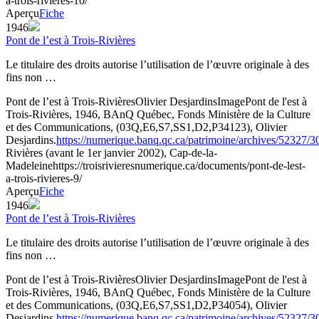
a-trois-rivieres-10/
Aperçu
Fiche
1946
Pont de l’est à Trois-Rivières
Le titulaire des droits autorise l’utilisation de l’œuvre originale à des
fins non …
Pont de l’est à Trois-Rivières
Olivier Desjardins
Image
Pont de l'est à
Trois-Rivières, 1946, BAnQ Québec, Fonds Ministère de la Culture
et des Communications, (03Q,E6,S7,SS1,D2,P34123), Olivier
Desjardins.
https://numerique.banq.qc.ca/patrimoine/archives/52327/
Rivières (avant le 1er janvier 2002), Cap-de-la-
Madeleine
https://troisrivieresnumerique.ca/documents/pont-de-lest-
a-trois-rivieres-9/
Aperçu
Fiche
1946
Pont de l’est à Trois-Rivières
Le titulaire des droits autorise l’utilisation de l’œuvre originale à des
fins non …
Pont de l’est à Trois-Rivières
Olivier Desjardins
Image
Pont de l'est à
Trois-Rivières, 1946, BAnQ Québec, Fonds Ministère de la Culture
et des Communications, (03Q,E6,S7,SS1,D2,P34054), Olivier
Desjardins.
https://numerique.banq.qc.ca/patrimoine/archives/52327/