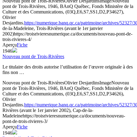
Nouveau pont de Trois-Rivières
Olivier Desjardins
Image
Nouveau
pont de Trois-Rivières, 1946, BAnQ Québec, Fonds Ministère de la
Culture et des Communications, (03Q,E6,S7,SS1,D2,P34627),
Olivier
Desjardins.
https://numerique.banq.qc.ca/patrimoine/archives/52327/
de-la-Madeleine, Trois-Rivières (avant le 1er janvier
2002)
https://troisrivieresnumerique.ca/documents/nouveau-pont-de-
trois-rivieres-4/
Aperçu
Fiche
1946
Nouveau pont de Trois-Rivières
Le titulaire des droits autorise l’utilisation de l’œuvre originale à des
fins non …
Nouveau pont de Trois-Rivières
Olivier Desjardins
Image
Nouveau
pont de Trois-Rivières, 1946, BAnQ Québec, Fonds Ministère de la
Culture et des Communications, (03Q,E6,S7,SS1,D2,P34626),
Olivier
Desjardins.
https://numerique.banq.qc.ca/patrimoine/archives/52327/
Rivières (avant le 1er janvier 2002), Cap-de-la-
Madeleine
https://troisrivieresnumerique.ca/documents/nouveau-
pont-de-trois-rivieres-3/
Aperçu
Fiche
1946