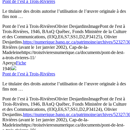
Pont de l’est à Trois-Rivières
Le titulaire des droits autorise l’utilisation de l’œuvre originale à des
fins non …
Pont de l’est à Trois-Rivières
Olivier Desjardins
Image
Pont de l'est à
Trois-Rivières, 1946, BAnQ Québec, Fonds Ministère de la Culture
et des Communications, (03Q,E6,S7,SS1,D2,P34125), Olivier
Desjardins.
https://numerique.banq.qc.ca/patrimoine/archives/52327/
Rivières (avant le 1er janvier 2002), Cap-de-la-
Madeleine
https://troisrivieresnumerique.ca/documents/pont-de-lest-
a-trois-rivieres-11/
Aperçu
Fiche
1946
Pont de l’est à Trois-Rivières
Le titulaire des droits autorise l’utilisation de l’œuvre originale à des
fins non …
Pont de l’est à Trois-Rivières
Olivier Desjardins
Image
Pont de l'est à
Trois-Rivières, 1946, BAnQ Québec, Fonds Ministère de la Culture
et des Communications, (03Q,E6,S7,SS1,D2,P34124), Olivier
Desjardins.
https://numerique.banq.qc.ca/patrimoine/archives/52327/
Rivières (avant le 1er janvier 2002), Cap-de-la-
Madeleine
https://troisrivieresnumerique.ca/documents/pont-de-lest-