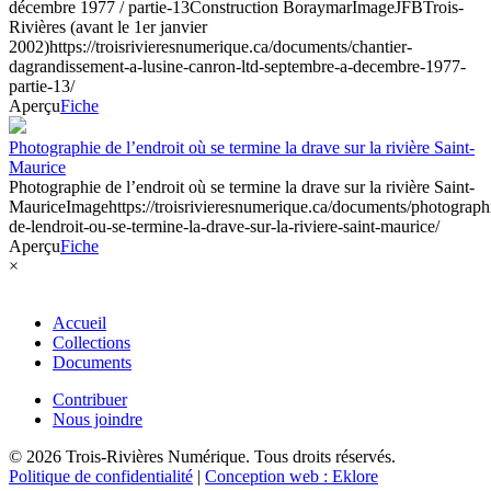
décembre 1977 / partie-13
Construction Boraymar
Image
JFB
Trois-
Rivières (avant le 1er janvier
2002)
https://troisrivieresnumerique.ca/documents/chantier-
dagrandissement-a-lusine-canron-ltd-septembre-a-decembre-1977-
partie-13/
Aperçu
Fiche
Photographie de l’endroit où se termine la drave sur la rivière Saint-
Maurice
Photographie de l’endroit où se termine la drave sur la rivière Saint-
Maurice
Image
https://troisrivieresnumerique.ca/documents/photograph
de-lendroit-ou-se-termine-la-drave-sur-la-riviere-saint-maurice/
Aperçu
Fiche
×
Accueil
Collections
Documents
Contribuer
Nous joindre
© 2026 Trois-Rivières Numérique. Tous droits réservés.
Politique de confidentialité
|
Conception web : Eklore