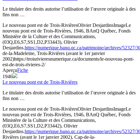
Le titulaire des droits autorise l’utilisation de l’œuvre originale à des
fins non …
Le nouveau pont est de Trois-Rivières
Olivier Desjardins
Image
Le
nouveau pont est de Trois-Rivières, 1946, BAnQ Québec, Fonds
Ministère de la Culture et des Communications,
(03Q,E6,S7,SS1,D2,P33443), Olivier
Desjardins.
https://numerique.banq.qc.ca/patrimoine/archives/52327/
de-la-Madeleine, Trois-Rivières (avant le 1er janvier
2002)
https://troisrivieresnumerique.ca/documents/le-nouveau-pont-
est-de-trois-rivieres-2/
Aperçu
Fiche
1946
Le nouveau pont est de Trois-Rivières
Le titulaire des droits autorise l’utilisation de l’œuvre originale à des
fins non …
Le nouveau pont est de Trois-Rivières
Olivier Desjardins
Image
Le
nouveau pont est de Trois-Rivières, 1946, BAnQ Québec, Fonds
Ministère de la Culture et des Communications,
(03Q,E6,S7,SS1,D2,P33442), Olivier
Desjardins.
https://numerique.banq.qc.ca/patrimoine/archives/52327/
Rivières (avant le 1er janvier 2002), Cap-de-la-