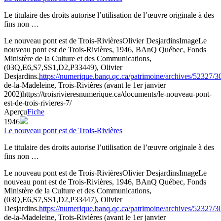
Le titulaire des droits autorise l’utilisation de l’œuvre originale à des
fins non …
Le nouveau pont est de Trois-Rivières
Olivier Desjardins
Image
Le
nouveau pont est de Trois-Rivières, 1946, BAnQ Québec, Fonds
Ministère de la Culture et des Communications,
(03Q,E6,S7,SS1,D2,P33449), Olivier
Desjardins.
https://numerique.banq.qc.ca/patrimoine/archives/52327/
de-la-Madeleine, Trois-Rivières (avant le 1er janvier
2002)
https://troisrivieresnumerique.ca/documents/le-nouveau-pont-
est-de-trois-rivieres-7/
Aperçu
Fiche
1946
Le nouveau pont est de Trois-Rivières
Le titulaire des droits autorise l’utilisation de l’œuvre originale à des
fins non …
Le nouveau pont est de Trois-Rivières
Olivier Desjardins
Image
Le
nouveau pont est de Trois-Rivières, 1946, BAnQ Québec, Fonds
Ministère de la Culture et des Communications,
(03Q,E6,S7,SS1,D2,P33447), Olivier
Desjardins.
https://numerique.banq.qc.ca/patrimoine/archives/52327/
de-la-Madeleine, Trois-Rivières (avant le 1er janvier