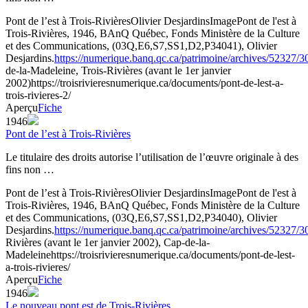
Pont de l’est à Trois-Rivières
Olivier Desjardins
Image
Pont de l'est à
Trois-Rivières, 1946, BAnQ Québec, Fonds Ministère de la Culture
et des Communications, (03Q,E6,S7,SS1,D2,P34041), Olivier
Desjardins.
https://numerique.banq.qc.ca/patrimoine/archives/52327/
de-la-Madeleine, Trois-Rivières (avant le 1er janvier
2002)
https://troisrivieresnumerique.ca/documents/pont-de-lest-a-
trois-rivieres-2/
Aperçu
Fiche
1946
Pont de l’est à Trois-Rivières
Le titulaire des droits autorise l’utilisation de l’œuvre originale à des
fins non …
Pont de l’est à Trois-Rivières
Olivier Desjardins
Image
Pont de l'est à
Trois-Rivières, 1946, BAnQ Québec, Fonds Ministère de la Culture
et des Communications, (03Q,E6,S7,SS1,D2,P34040), Olivier
Desjardins.
https://numerique.banq.qc.ca/patrimoine/archives/52327/
Rivières (avant le 1er janvier 2002), Cap-de-la-
Madeleine
https://troisrivieresnumerique.ca/documents/pont-de-lest-
a-trois-rivieres/
Aperçu
Fiche
1946
Le nouveau pont est de Trois-Rivières