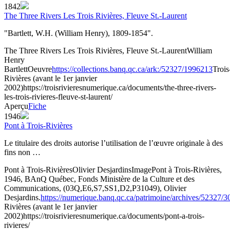
1842
The Three Rivers Les Trois Rivières, Fleuve St.-Laurent
"Bartlett, W.H. (William Henry), 1809-1854".
The Three Rivers Les Trois Rivières, Fleuve St.-Laurent
William
Henry
Bartlett
Oeuvre
https://collections.banq.qc.ca/ark:/52327/1996213
Trois
Rivières (avant le 1er janvier
2002)
https://troisrivieresnumerique.ca/documents/the-three-rivers-
les-trois-rivieres-fleuve-st-laurent/
Aperçu
Fiche
1946
Pont à Trois-Rivières
Le titulaire des droits autorise l’utilisation de l’œuvre originale à des
fins non …
Pont à Trois-Rivières
Olivier Desjardins
Image
Pont à Trois-Rivières,
1946, BAnQ Québec, Fonds Ministère de la Culture et des
Communications, (03Q,E6,S7,SS1,D2,P31049), Olivier
Desjardins.
https://numerique.banq.qc.ca/patrimoine/archives/52327/
Rivières (avant le 1er janvier
2002)
https://troisrivieresnumerique.ca/documents/pont-a-trois-
rivieres/