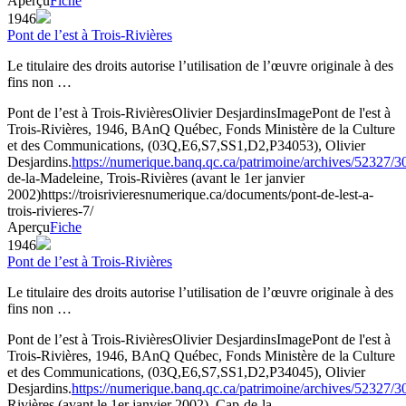
Aperçu
Fiche
1946
Pont de l’est à Trois-Rivières
Le titulaire des droits autorise l’utilisation de l’œuvre originale à des
fins non …
Pont de l’est à Trois-Rivières
Olivier Desjardins
Image
Pont de l'est à
Trois-Rivières, 1946, BAnQ Québec, Fonds Ministère de la Culture
et des Communications, (03Q,E6,S7,SS1,D2,P34053), Olivier
Desjardins.
https://numerique.banq.qc.ca/patrimoine/archives/52327/
de-la-Madeleine, Trois-Rivières (avant le 1er janvier
2002)
https://troisrivieresnumerique.ca/documents/pont-de-lest-a-
trois-rivieres-7/
Aperçu
Fiche
1946
Pont de l’est à Trois-Rivières
Le titulaire des droits autorise l’utilisation de l’œuvre originale à des
fins non …
Pont de l’est à Trois-Rivières
Olivier Desjardins
Image
Pont de l'est à
Trois-Rivières, 1946, BAnQ Québec, Fonds Ministère de la Culture
et des Communications, (03Q,E6,S7,SS1,D2,P34045), Olivier
Desjardins.
https://numerique.banq.qc.ca/patrimoine/archives/52327/
Rivières (avant le 1er janvier 2002), Cap-de-la-