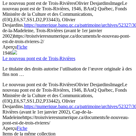
Le nouveau pont est de Trois-Rivières
Olivier Desjardins
Image
Le
nouveau pont est de Trois-Rivières, 1946, BAnQ Québec, Fonds
Ministère de la Culture et des Communications,
(03Q,E6,S7,SS1,D2,P33443), Olivier
Desjardins.
https://numerique.banq.qc.ca/patrimoine/archives/52327/
de-la-Madeleine, Trois-Rivières (avant le 1er janvier
2002)
https://troisrivieresnumerique.ca/documents/le-nouveau-pont-
est-de-trois-rivieres-2/
Aperçu
Fiche
1946
Le nouveau pont est de Trois-Rivières
Le titulaire des droits autorise l’utilisation de l’œuvre originale à des
fins non …
Le nouveau pont est de Trois-Rivières
Olivier Desjardins
Image
Le
nouveau pont est de Trois-Rivières, 1946, BAnQ Québec, Fonds
Ministère de la Culture et des Communications,
(03Q,E6,S7,SS1,D2,P33442), Olivier
Desjardins.
https://numerique.banq.qc.ca/patrimoine/archives/52327/
Rivières (avant le 1er janvier 2002), Cap-de-la-
Madeleine
https://troisrivieresnumerique.ca/documents/le-nouveau-
pont-est-de-trois-rivieres/
Aperçu
Fiche
Items de la même collection