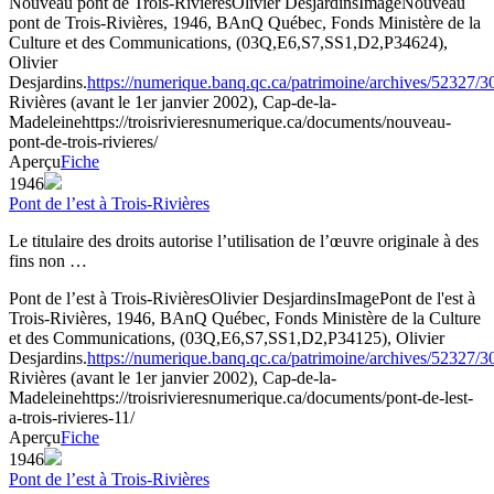
Nouveau pont de Trois-Rivières
Olivier Desjardins
Image
Nouveau
pont de Trois-Rivières, 1946, BAnQ Québec, Fonds Ministère de la
Culture et des Communications, (03Q,E6,S7,SS1,D2,P34624),
Olivier
Desjardins.
https://numerique.banq.qc.ca/patrimoine/archives/52327/
Rivières (avant le 1er janvier 2002), Cap-de-la-
Madeleine
https://troisrivieresnumerique.ca/documents/nouveau-
pont-de-trois-rivieres/
Aperçu
Fiche
1946
Pont de l’est à Trois-Rivières
Le titulaire des droits autorise l’utilisation de l’œuvre originale à des
fins non …
Pont de l’est à Trois-Rivières
Olivier Desjardins
Image
Pont de l'est à
Trois-Rivières, 1946, BAnQ Québec, Fonds Ministère de la Culture
et des Communications, (03Q,E6,S7,SS1,D2,P34125), Olivier
Desjardins.
https://numerique.banq.qc.ca/patrimoine/archives/52327/
Rivières (avant le 1er janvier 2002), Cap-de-la-
Madeleine
https://troisrivieresnumerique.ca/documents/pont-de-lest-
a-trois-rivieres-11/
Aperçu
Fiche
1946
Pont de l’est à Trois-Rivières