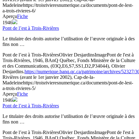
Madeleine
https://troisrivieresnumerique.ca/documents/pont-de-lest-
a-trois-rivieres-6/
Aperçu
Fiche
1946
Pont de l’est à Trois-Rivières
Le titulaire des droits autorise l’utilisation de l’œuvre originale à des
fins non …
Pont de l’est à Trois-Rivières
Olivier Desjardins
Image
Pont de l'est à
Trois-Rivières, 1946, BAnQ Québec, Fonds Ministère de la Culture
et des Communications, (03Q,E6,S7,SS1,D2,P34044), Olivier
Desjardins.
https://numerique.banq.qc.ca/patrimoine/archives/52327/
Rivières (avant le 1er janvier 2002), Cap-de-la-
Madeleine
https://troisrivieresnumerique.ca/documents/pont-de-lest-
a-trois-rivieres-5/
Aperçu
Fiche
1946
Pont de l’est à Trois-Rivières
Le titulaire des droits autorise l’utilisation de l’œuvre originale à des
fins non …
Pont de l’est à Trois-Rivières
Olivier Desjardins
Image
Pont de l'est à
Trois-Rivières, 1946, BAnQ Québec, Fonds Ministère de la Culture