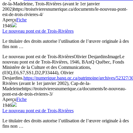
de-la-Madeleine, Trois-Rivières (avant le 1er janvier
2002)
https://troisrivieresnumerique.ca/documents/le-nouveau-pont-
est-de-trois-rivieres-4/
Aperçu
Fiche
1946
Le nouveau pont est de Trois-Rivières
Le titulaire des droits autorise l’utilisation de l’œuvre originale à des
fins non …
Le nouveau pont est de Trois-Rivières
Olivier Desjardins
Image
Le
nouveau pont est de Trois-Rivières, 1946, BAnQ Québec, Fonds
Ministère de la Culture et des Communications,
(03Q,E6,S7,SS1,D2,P33444), Olivier
Desjardins.
https://numerique.banq.qc.ca/patrimoine/archives/52327/
Rivières (avant le 1er janvier 2002), Cap-de-la-
Madeleine
https://troisrivieresnumerique.ca/documents/le-nouveau-
pont-est-de-trois-rivieres-3/
Aperçu
Fiche
1946
Le nouveau pont est de Trois-Rivières
Le titulaire des droits autorise l’utilisation de l’œuvre originale à des
fins non …