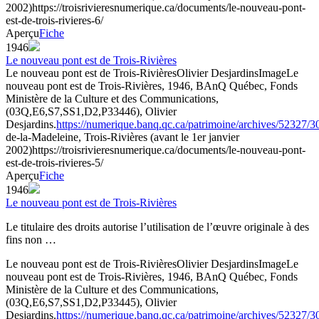
2002)
https://troisrivieresnumerique.ca/documents/le-nouveau-pont-
est-de-trois-rivieres-6/
Aperçu
Fiche
1946
Le nouveau pont est de Trois-Rivières
Le nouveau pont est de Trois-Rivières
Olivier Desjardins
Image
Le
nouveau pont est de Trois-Rivières, 1946, BAnQ Québec, Fonds
Ministère de la Culture et des Communications,
(03Q,E6,S7,SS1,D2,P33446), Olivier
Desjardins.
https://numerique.banq.qc.ca/patrimoine/archives/52327/
de-la-Madeleine, Trois-Rivières (avant le 1er janvier
2002)
https://troisrivieresnumerique.ca/documents/le-nouveau-pont-
est-de-trois-rivieres-5/
Aperçu
Fiche
1946
Le nouveau pont est de Trois-Rivières
Le titulaire des droits autorise l’utilisation de l’œuvre originale à des
fins non …
Le nouveau pont est de Trois-Rivières
Olivier Desjardins
Image
Le
nouveau pont est de Trois-Rivières, 1946, BAnQ Québec, Fonds
Ministère de la Culture et des Communications,
(03Q,E6,S7,SS1,D2,P33445), Olivier
Desjardins.
https://numerique.banq.qc.ca/patrimoine/archives/52327/