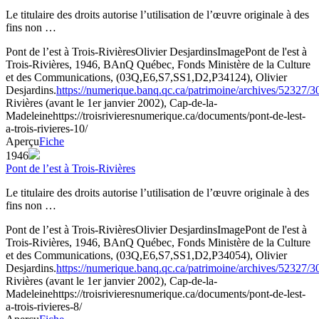
Le titulaire des droits autorise l’utilisation de l’œuvre originale à des
fins non …
Pont de l’est à Trois-Rivières
Olivier Desjardins
Image
Pont de l'est à
Trois-Rivières, 1946, BAnQ Québec, Fonds Ministère de la Culture
et des Communications, (03Q,E6,S7,SS1,D2,P34124), Olivier
Desjardins.
https://numerique.banq.qc.ca/patrimoine/archives/52327/
Rivières (avant le 1er janvier 2002), Cap-de-la-
Madeleine
https://troisrivieresnumerique.ca/documents/pont-de-lest-
a-trois-rivieres-10/
Aperçu
Fiche
1946
Pont de l’est à Trois-Rivières
Le titulaire des droits autorise l’utilisation de l’œuvre originale à des
fins non …
Pont de l’est à Trois-Rivières
Olivier Desjardins
Image
Pont de l'est à
Trois-Rivières, 1946, BAnQ Québec, Fonds Ministère de la Culture
et des Communications, (03Q,E6,S7,SS1,D2,P34054), Olivier
Desjardins.
https://numerique.banq.qc.ca/patrimoine/archives/52327/
Rivières (avant le 1er janvier 2002), Cap-de-la-
Madeleine
https://troisrivieresnumerique.ca/documents/pont-de-lest-
a-trois-rivieres-8/