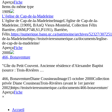
Aperçu
Fiche
Items du même type
1909
L’église de Cap-de-la-Madeleine
L’église de Cap-de-la-Madeleine
Image
L'église de Cap-de-la-
Madeleine, [1909], BAnQ Vieux-Montréal, Collection Félix
Barrière, (06M,P748,S1,P1191), Barrière,
Félix.
https://numerique.banq.qc.ca/patrimoine/archives/52327/30725
de-la-Madeleine
https://troisrivieresnumerique.ca/documents/leglise-
de-cap-de-la-madeleine/
Aperçu
Fiche
2000
466, Bonaventure
"Gîte du Petit Couvent. Ancienne résidence d'Alexandre Baptist
(source : Trois-Rivières …
466, Bonaventure
Diane Cousineau
Image
15 octobre 2000
Collection
privée Diane Cousineau
Trois-Rivières (avant le 1er janvier
2002)
https://troisrivieresnumerique.ca/documents/466-bonaventure/
Aperçu
Fiche
×
Accueil