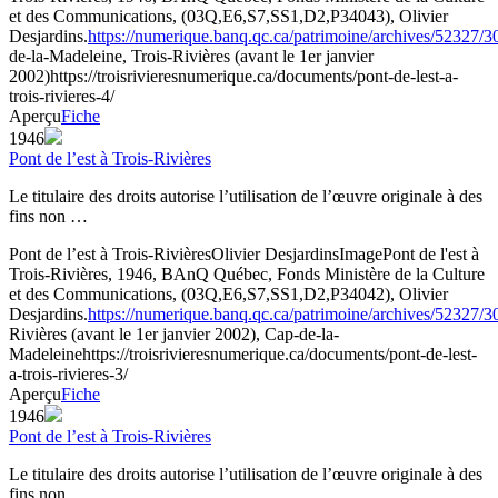
et des Communications, (03Q,E6,S7,SS1,D2,P34043), Olivier
Desjardins.
https://numerique.banq.qc.ca/patrimoine/archives/52327/
de-la-Madeleine, Trois-Rivières (avant le 1er janvier
2002)
https://troisrivieresnumerique.ca/documents/pont-de-lest-a-
trois-rivieres-4/
Aperçu
Fiche
1946
Pont de l’est à Trois-Rivières
Le titulaire des droits autorise l’utilisation de l’œuvre originale à des
fins non …
Pont de l’est à Trois-Rivières
Olivier Desjardins
Image
Pont de l'est à
Trois-Rivières, 1946, BAnQ Québec, Fonds Ministère de la Culture
et des Communications, (03Q,E6,S7,SS1,D2,P34042), Olivier
Desjardins.
https://numerique.banq.qc.ca/patrimoine/archives/52327/
Rivières (avant le 1er janvier 2002), Cap-de-la-
Madeleine
https://troisrivieresnumerique.ca/documents/pont-de-lest-
a-trois-rivieres-3/
Aperçu
Fiche
1946
Pont de l’est à Trois-Rivières
Le titulaire des droits autorise l’utilisation de l’œuvre originale à des
fins non …